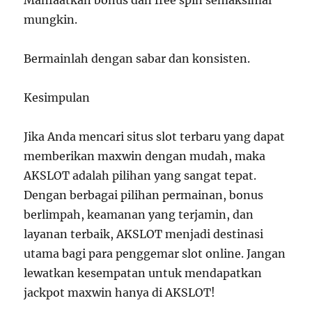
Manfaatkan bonus dan free spin semaksimal
mungkin.
Bermainlah dengan sabar dan konsisten.
Kesimpulan
Jika Anda mencari situs slot terbaru yang dapat
memberikan maxwin dengan mudah, maka
AKSLOT adalah pilihan yang sangat tepat.
Dengan berbagai pilihan permainan, bonus
berlimpah, keamanan yang terjamin, dan
layanan terbaik, AKSLOT menjadi destinasi
utama bagi para penggemar slot online. Jangan
lewatkan kesempatan untuk mendapatkan
jackpot maxwin hanya di AKSLOT!