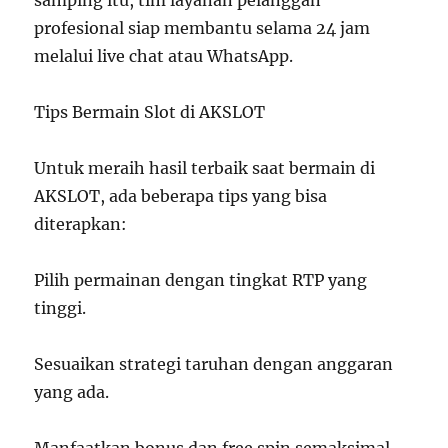
samping itu, tim layanan pelanggan
profesional siap membantu selama 24 jam
melalui live chat atau WhatsApp.
Tips Bermain Slot di AKSLOT
Untuk meraih hasil terbaik saat bermain di
AKSLOT, ada beberapa tips yang bisa
diterapkan:
Pilih permainan dengan tingkat RTP yang
tinggi.
Sesuaikan strategi taruhan dengan anggaran
yang ada.