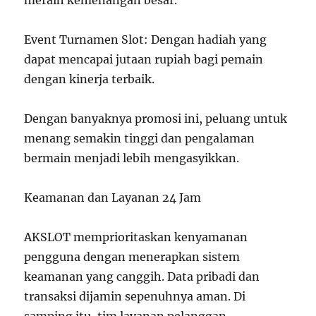
meraih kemenangan besar.
Event Turnamen Slot: Dengan hadiah yang
dapat mencapai jutaan rupiah bagi pemain
dengan kinerja terbaik.
Dengan banyaknya promosi ini, peluang untuk
menang semakin tinggi dan pengalaman
bermain menjadi lebih mengasyikkan.
Keamanan dan Layanan 24 Jam
AKSLOT memprioritaskan kenyamanan
pengguna dengan menerapkan sistem
keamanan yang canggih. Data pribadi dan
transaksi dijamin sepenuhnya aman. Di