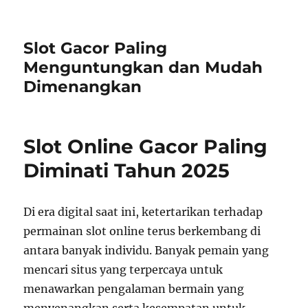
Slot Gacor Paling
Menguntungkan dan Mudah
Dimenangkan
Slot Online Gacor Paling
Diminati Tahun 2025
Di era digital saat ini, ketertarikan terhadap
permainan slot online terus berkembang di
antara banyak individu. Banyak pemain yang
mencari situs yang terpercaya untuk
menawarkan pengalaman bermain yang