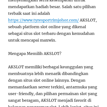
menyenangkan serta kesempatan untuk
mendapatkan hadiah besar. Salah satu pilihan
terbaik saat ini adalah
https://www.tyresportrimjohor.com/
AKSLOT,
sebuah platform slot online yang dikenal
sebagai situs slot terbaru dengan kemudahan
untuk mencapai maxwin.
Mengapa Memilih AKSLOT?
AKSLOT memiliki berbagai keunggulan yang
membuatnya lebih menarik dibandingkan
dengan situs slot online lainnya. Dengan
memanfaatkan server terkini, antarmuka yang
user-friendly, dan pilihan permainan slot yang
sangat beragam, AKSLOT menjadi favorit di