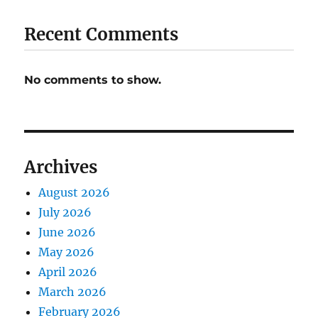
Recent Comments
No comments to show.
Archives
August 2026
July 2026
June 2026
May 2026
April 2026
March 2026
February 2026