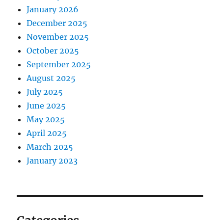
January 2026
December 2025
November 2025
October 2025
September 2025
August 2025
July 2025
June 2025
May 2025
April 2025
March 2025
January 2023