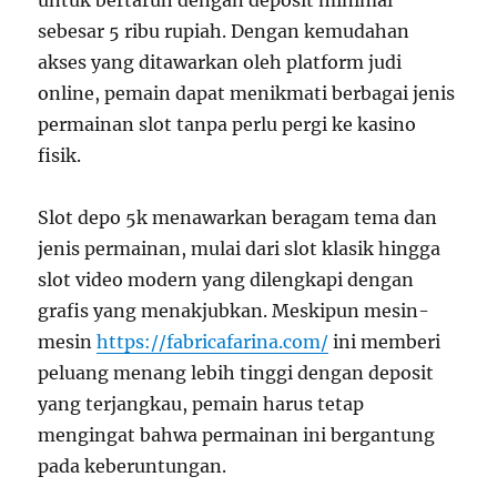
untuk bertaruh dengan deposit minimal
sebesar 5 ribu rupiah. Dengan kemudahan
akses yang ditawarkan oleh platform judi
online, pemain dapat menikmati berbagai jenis
permainan slot tanpa perlu pergi ke kasino
fisik.
Slot depo 5k menawarkan beragam tema dan
jenis permainan, mulai dari slot klasik hingga
slot video modern yang dilengkapi dengan
grafis yang menakjubkan. Meskipun mesin-
mesin
https://fabricafarina.com/
ini memberi
peluang menang lebih tinggi dengan deposit
yang terjangkau, pemain harus tetap
mengingat bahwa permainan ini bergantung
pada keberuntungan.