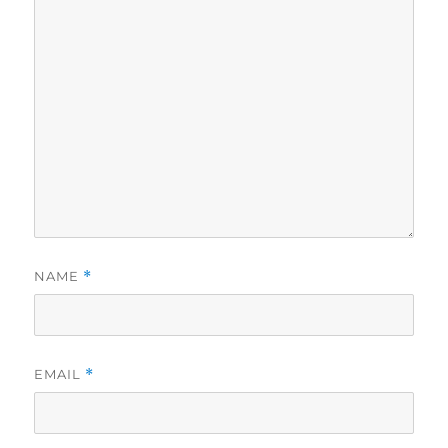
NAME
*
EMAIL
*