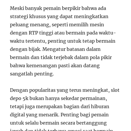
Meski banyak pemain berpikir bahwa ada
strategi khusus yang dapat meningkatkan
peluang menang, seperti memilih mesin
dengan RTP tinggi atau bermain pada waktu-
waktu tertentu, penting untuk tetap bermain
dengan bijak. Mengatur batasan dalam
bermain dan tidak terjebak dalam pola pikir
bahwa kemenangan pasti akan datang
sangatlah penting.
Dengan popularitas yang terus meningkat, slot
depo 5k bukan hanya sekedar permainan,
tetapi juga merupakan bagian dari hiburan
digital yang menarik. Penting bagi pemain
untuk selalu bermain secara bertanggung