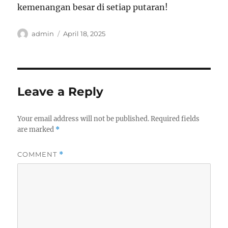
kemenangan besar di setiap putaran!
Author
Posted
admin
April 18, 2025
on
Leave a Reply
Your email address will not be published.
Required fields
are marked
*
COMMENT
*