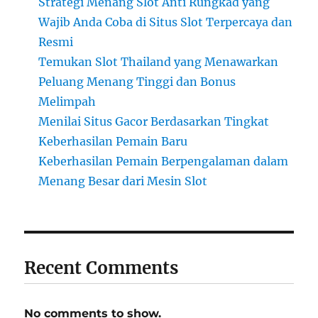
Strategi Menang Slot Anti Rungkad yang
Wajib Anda Coba di Situs Slot Terpercaya dan
Resmi
Temukan Slot Thailand yang Menawarkan
Peluang Menang Tinggi dan Bonus
Melimpah
Menilai Situs Gacor Berdasarkan Tingkat
Keberhasilan Pemain Baru
Keberhasilan Pemain Berpengalaman dalam
Menang Besar dari Mesin Slot
Recent Comments
No comments to show.