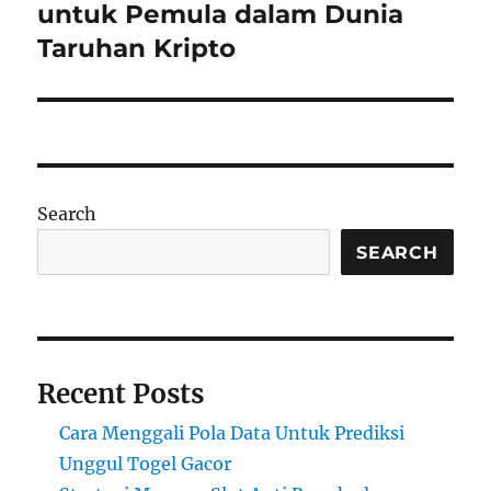
post:
untuk Pemula dalam Dunia
Taruhan Kripto
Search
SEARCH
Recent Posts
Cara Menggali Pola Data Untuk Prediksi
Unggul Togel Gacor