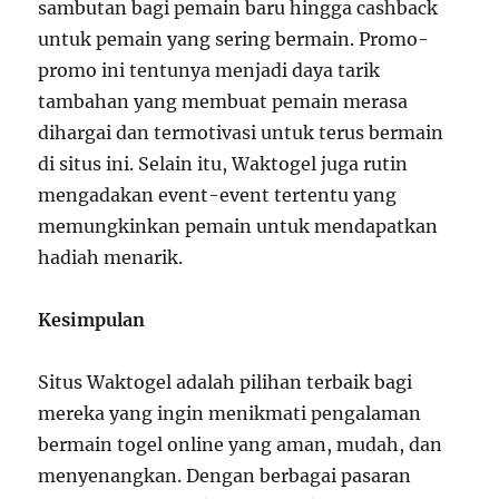
sambutan bagi pemain baru hingga cashback
untuk pemain yang sering bermain. Promo-
promo ini tentunya menjadi daya tarik
tambahan yang membuat pemain merasa
dihargai dan termotivasi untuk terus bermain
di situs ini. Selain itu, Waktogel juga rutin
mengadakan event-event tertentu yang
memungkinkan pemain untuk mendapatkan
hadiah menarik.
Kesimpulan
Situs Waktogel adalah pilihan terbaik bagi
mereka yang ingin menikmati pengalaman
bermain togel online yang aman, mudah, dan
menyenangkan. Dengan berbagai pasaran