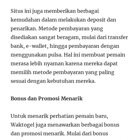
Situs ini juga memberikan berbagai
kemudahan dalam melakukan deposit dan
penarikan. Metode pembayaran yang
disediakan sangat beragam, mulai dari transfer
bank, e-wallet, hingga pembayaran dengan
menggunakan pulsa. Hal ini membuat pemain
merasa lebih nyaman karena mereka dapat
memilih metode pembayaran yang paling
sesuai dengan kebutuhan mereka.
Bonus dan Promosi Menarik
Untuk menarik perhatian pemain baru,
Waktogel juga menawarkan berbagai bonus
dan promosi menarik. Mulai dari bonus