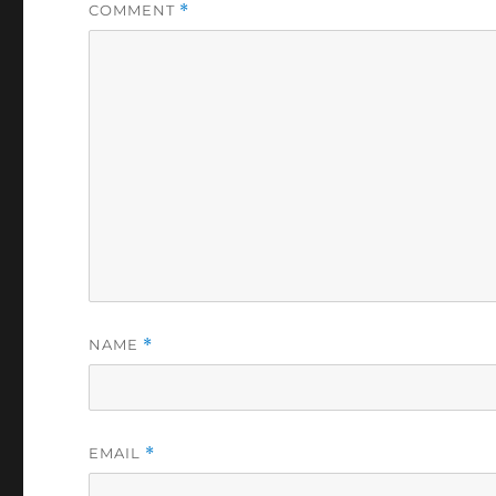
COMMENT
*
NAME
*
EMAIL
*