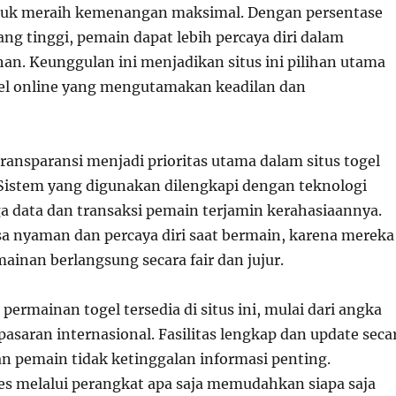
tuk meraih kemenangan maksimal. Dengan persentase
ng tinggi, pemain dapat lebih percaya diri dalam
n. Keunggulan ini menjadikan situs ini pilihan utama
gel online yang mengutamakan keadilan dan
ansparansi menjadi prioritas utama dalam situs togel
. Sistem yang digunakan dilengkapi dengan teknologi
a data dan transaksi pemain terjamin kerahasiaannya.
 nyaman dan percaya diri saat bermain, karena mereka
ainan berlangsung secara fair dan jujur.
permainan togel tersedia di situs ini, mulai dari angka
pasaran internasional. Fasilitas lengkap dan update seca
n pemain tidak ketinggalan informasi penting.
 melalui perangkat apa saja memudahkan siapa saja