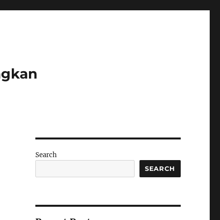
ngkan
Search
SEARCH