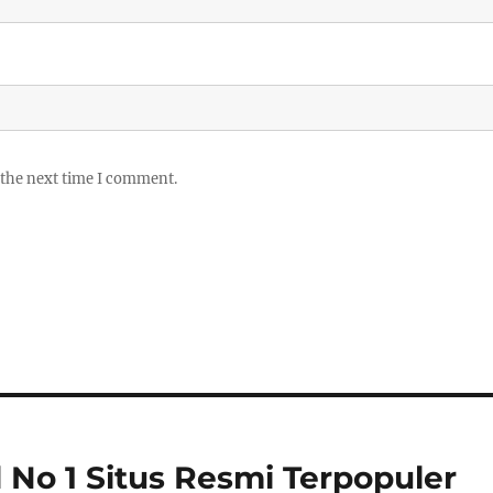
 the next time I comment.
d No 1 Situs Resmi Terpopuler