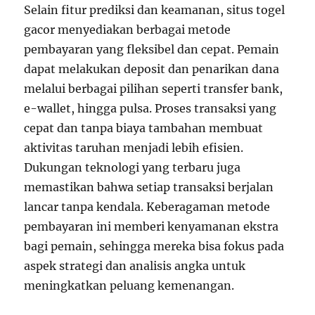
Selain fitur prediksi dan keamanan, situs togel
gacor menyediakan berbagai metode
pembayaran yang fleksibel dan cepat. Pemain
dapat melakukan deposit dan penarikan dana
melalui berbagai pilihan seperti transfer bank,
e-wallet, hingga pulsa. Proses transaksi yang
cepat dan tanpa biaya tambahan membuat
aktivitas taruhan menjadi lebih efisien.
Dukungan teknologi yang terbaru juga
memastikan bahwa setiap transaksi berjalan
lancar tanpa kendala. Keberagaman metode
pembayaran ini memberi kenyamanan ekstra
bagi pemain, sehingga mereka bisa fokus pada
aspek strategi dan analisis angka untuk
meningkatkan peluang kemenangan.