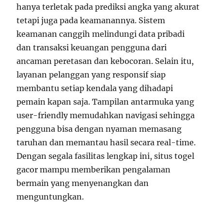
hanya terletak pada prediksi angka yang akurat
tetapi juga pada keamanannya. Sistem
keamanan canggih melindungi data pribadi
dan transaksi keuangan pengguna dari
ancaman peretasan dan kebocoran. Selain itu,
layanan pelanggan yang responsif siap
membantu setiap kendala yang dihadapi
pemain kapan saja. Tampilan antarmuka yang
user-friendly memudahkan navigasi sehingga
pengguna bisa dengan nyaman memasang
taruhan dan memantau hasil secara real-time.
Dengan segala fasilitas lengkap ini, situs togel
gacor mampu memberikan pengalaman
bermain yang menyenangkan dan
menguntungkan.