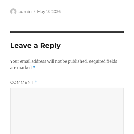
Author
Posted
admin
May 13, 2026
on
Leave a Reply
Your email address will not be published.
Required fields
are marked
*
COMMENT
*