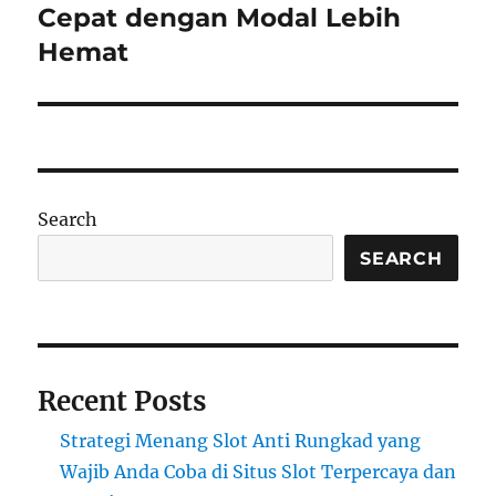
Cepat dengan Modal Lebih
Hemat
Search
SEARCH
Recent Posts
Strategi Menang Slot Anti Rungkad yang
Wajib Anda Coba di Situs Slot Terpercaya dan