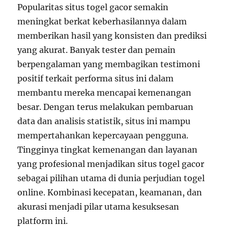
Popularitas situs togel gacor semakin
meningkat berkat keberhasilannya dalam
memberikan hasil yang konsisten dan prediksi
yang akurat. Banyak tester dan pemain
berpengalaman yang membagikan testimoni
positif terkait performa situs ini dalam
membantu mereka mencapai kemenangan
besar. Dengan terus melakukan pembaruan
data dan analisis statistik, situs ini mampu
mempertahankan kepercayaan pengguna.
Tingginya tingkat kemenangan dan layanan
yang profesional menjadikan situs togel gacor
sebagai pilihan utama di dunia perjudian togel
online. Kombinasi kecepatan, keamanan, dan
akurasi menjadi pilar utama kesuksesan
platform ini.