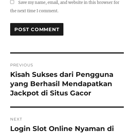
Save my name, email, and website in this browser for
the next time I comment.
Post
PREVIOUS
navigation
Kisah Sukses dari Pengguna
Previous
post:
yang Berhasil Mendapatkan
Jackpot di Situs Gacor
NEXT
Login Slot Online Nyaman di
Next