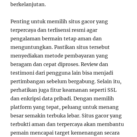
berkelanjutan.
Penting untuk memilih situs gacor yang
terpercaya dan terlisensi resmi agar
pengalaman bermain tetap aman dan
menguntungkan. Pastikan situs tersebut
menyediakan metode pembayaran yang
beragam dan cepat diproses. Review dan
testimoni dari pengguna lain bisa menjadi
pertimbangan sebelum bergabung. Selain itu,
perhatikan juga fitur keamanan seperti SSL
dan enkripsi data pribadi. Dengan memilih
platform yang tepat, peluang untuk menang
besar semakin terbuka lebar. Situs gacor yang
terbukti aman dan terpercaya akan membantu
pemain mencapai target kemenangan secara