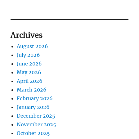
Archives
August 2026
July 2026
June 2026
May 2026
April 2026
March 2026
February 2026
January 2026
December 2025
November 2025
October 2025