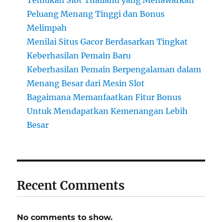
Temukan Slot Thailand yang Menawarkan
Peluang Menang Tinggi dan Bonus
Melimpah
Menilai Situs Gacor Berdasarkan Tingkat
Keberhasilan Pemain Baru
Keberhasilan Pemain Berpengalaman dalam
Menang Besar dari Mesin Slot
Bagaimana Memanfaatkan Fitur Bonus
Untuk Mendapatkan Kemenangan Lebih
Besar
Recent Comments
No comments to show.