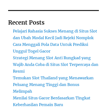
Recent Posts
Pelajari Rahasia Sukses Menang di Situs Slot
dan Ubah Modal Kecil Jadi Rejeki Nomplok
Cara Menggali Pola Data Untuk Prediksi
Unggul Togel Gacor
Strategi Menang Slot Anti Rungkad yang
Wajib Anda Coba di Situs Slot Terpercaya dan
Resmi
Temukan Slot Thailand yang Menawarkan
Peluang Menang Tinggi dan Bonus
Melimpah
Menilai Situs Gacor Berdasarkan Tingkat
Keberhasilan Pemain Baru