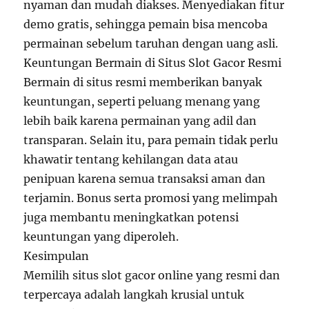
nyaman dan mudah diakses. Menyediakan fitur
demo gratis, sehingga pemain bisa mencoba
permainan sebelum taruhan dengan uang asli.
Keuntungan Bermain di Situs Slot Gacor Resmi
Bermain di situs resmi memberikan banyak
keuntungan, seperti peluang menang yang
lebih baik karena permainan yang adil dan
transparan. Selain itu, para pemain tidak perlu
khawatir tentang kehilangan data atau
penipuan karena semua transaksi aman dan
terjamin. Bonus serta promosi yang melimpah
juga membantu meningkatkan potensi
keuntungan yang diperoleh.
Kesimpulan
Memilih situs slot gacor online yang resmi dan
terpercaya adalah langkah krusial untuk