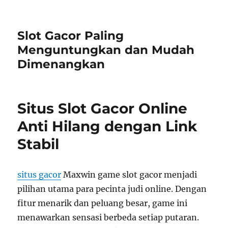
Slot Gacor Paling
Menguntungkan dan Mudah
Dimenangkan
Situs Slot Gacor Online
Anti Hilang dengan Link
Stabil
situs gacor
Maxwin game slot gacor menjadi
pilihan utama para pecinta judi online. Dengan
fitur menarik dan peluang besar, game ini
menawarkan sensasi berbeda setiap putaran.