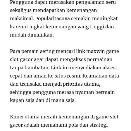
Pengguna dapat merasakan pengalaman seru
sekaligus mendapatkan kemenangan
maksimal. Popularitasnya semakin meningkat
karena tingkat kemenangan yang tinggi dan
mudah dimainkan.
Para pemain sering mencari link maxwin game
slot gacor agar dapat mengakses permainan
tanpa hambatan. Link ini menyediakan akses
cepat dan aman ke situs resmi. Keamanan data
dan transaksi menjadi prioritas utama,
sehingga pengguna merasa nyaman bermain
kapan saja dan di mana saja.
Kunci utama meraih kemenangan di game slot
gacor adalah memahami pola dan strategi