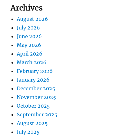
Archives
August 2026
July 2026
June 2026
May 2026
April 2026
March 2026
February 2026
January 2026
December 2025
November 2025
October 2025
September 2025
August 2025
July 2025