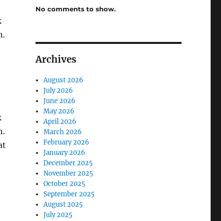
No comments to show.
k
n.
Archives
August 2026
July 2026
June 2026
May 2026
k
April 2026
n.
March 2026
February 2026
at
January 2026
December 2025
November 2025
October 2025
September 2025
August 2025
July 2025