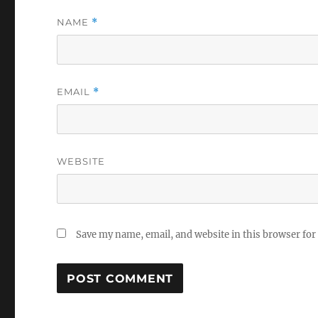
NAME
*
EMAIL
*
WEBSITE
Save my name, email, and website in this browser for