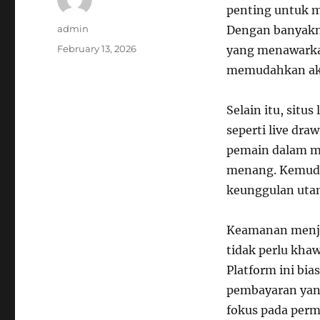
penting untuk 
Author
admin
Dengan banyakny
Posted
February 13, 2026
yang menawarkan 
on
memudahkan akse
Selain itu, situ
seperti live dra
pemain dalam m
menang. Kemudah
keunggulan utama
Keamanan menjadi
tidak perlu kha
Platform ini bi
pembayaran yan
fokus pada perm