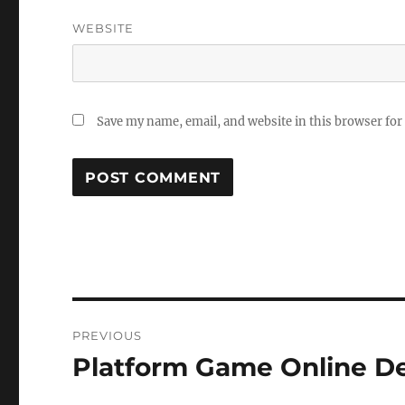
WEBSITE
Save my name, email, and website in this browser for
Post
PREVIOUS
navigation
Platform Game Online De
Previous
post: