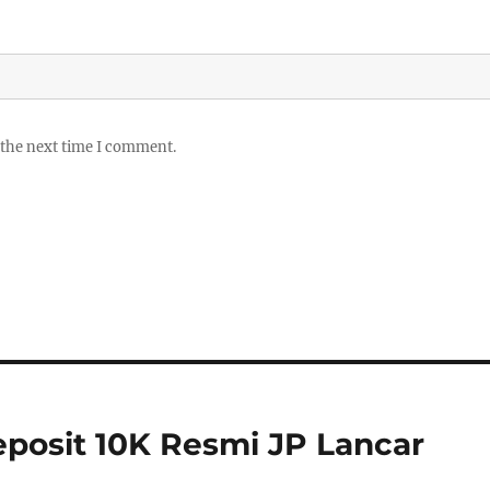
 the next time I comment.
posit 10K Resmi JP Lancar