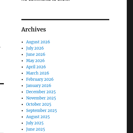
Archives
August 2026
.
July 2026
June 2026
May 2026
April 2026
March 2026
February 2026
January 2026
December 2025
November 2025
October 2025
September 2025
August 2025
July 2025
June 2025