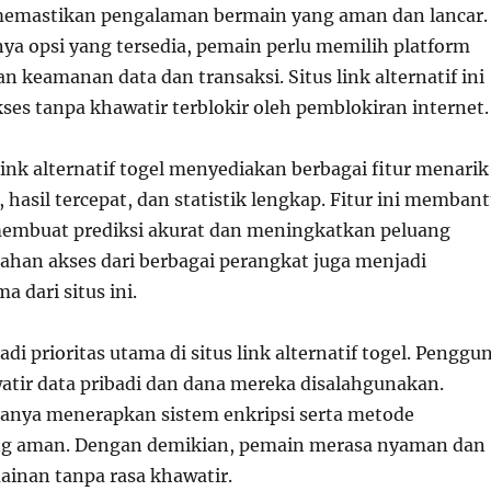
memastikan pengalaman bermain yang aman dan lancar.
a opsi yang tersedia, pemain perlu memilih platform
keamanan data dan transaksi. Situs link alternatif ini
s tanpa khawatir terblokir oleh pemblokiran internet.
s link alternatif togel menyediakan berbagai fitur menarik
w, hasil tercepat, dan statistik lengkap. Fitur ini memban
embuat prediksi akurat dan meningkatkan peluang
an akses dari berbagai perangkat juga menjadi
 dari situs ini.
 prioritas utama di situs link alternatif togel. Penggu
watir data pribadi dan dana mereka disalahgunakan.
asanya menerapkan sistem enkripsi serta metode
g aman. Dengan demikian, pemain merasa nyaman dan
ainan tanpa rasa khawatir.