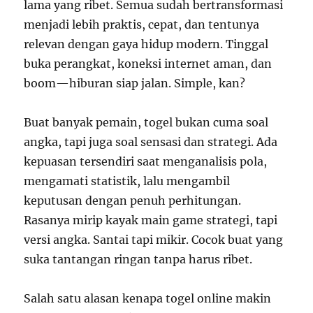
lama yang ribet. Semua sudah bertransformasi
menjadi lebih praktis, cepat, dan tentunya
relevan dengan gaya hidup modern. Tinggal
buka perangkat, koneksi internet aman, dan
boom—hiburan siap jalan. Simple, kan?
Buat banyak pemain, togel bukan cuma soal
angka, tapi juga soal sensasi dan strategi. Ada
kepuasan tersendiri saat menganalisis pola,
mengamati statistik, lalu mengambil
keputusan dengan penuh perhitungan.
Rasanya mirip kayak main game strategi, tapi
versi angka. Santai tapi mikir. Cocok buat yang
suka tantangan ringan tanpa harus ribet.
Salah satu alasan kenapa togel online makin