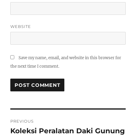
WEBSITE
Save my name, email, and website in this browser for
the next time I comment.
Post
PREVIOUS
navigation
Koleksi Peralatan Daki Gunung
Previous