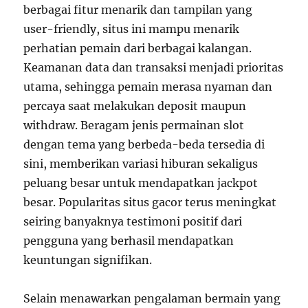
berbagai fitur menarik dan tampilan yang
user-friendly, situs ini mampu menarik
perhatian pemain dari berbagai kalangan.
Keamanan data dan transaksi menjadi prioritas
utama, sehingga pemain merasa nyaman dan
percaya saat melakukan deposit maupun
withdraw. Beragam jenis permainan slot
dengan tema yang berbeda-beda tersedia di
sini, memberikan variasi hiburan sekaligus
peluang besar untuk mendapatkan jackpot
besar. Popularitas situs gacor terus meningkat
seiring banyaknya testimoni positif dari
pengguna yang berhasil mendapatkan
keuntungan signifikan.
Selain menawarkan pengalaman bermain yang