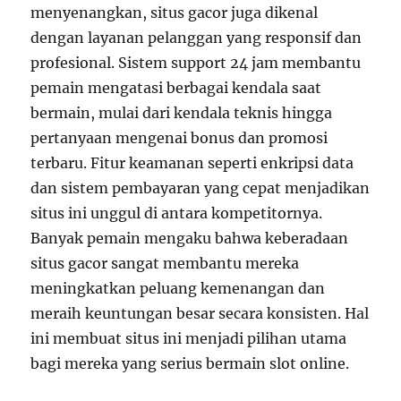
menyenangkan, situs gacor juga dikenal
dengan layanan pelanggan yang responsif dan
profesional. Sistem support 24 jam membantu
pemain mengatasi berbagai kendala saat
bermain, mulai dari kendala teknis hingga
pertanyaan mengenai bonus dan promosi
terbaru. Fitur keamanan seperti enkripsi data
dan sistem pembayaran yang cepat menjadikan
situs ini unggul di antara kompetitornya.
Banyak pemain mengaku bahwa keberadaan
situs gacor sangat membantu mereka
meningkatkan peluang kemenangan dan
meraih keuntungan besar secara konsisten. Hal
ini membuat situs ini menjadi pilihan utama
bagi mereka yang serius bermain slot online.