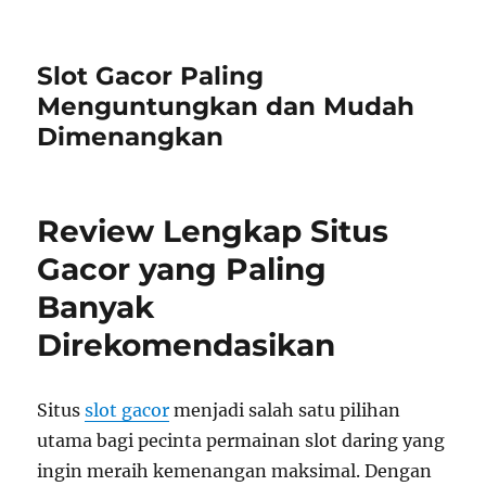
Slot Gacor Paling
Menguntungkan dan Mudah
Dimenangkan
Review Lengkap Situs
Gacor yang Paling
Banyak
Direkomendasikan
Situs
slot gacor
menjadi salah satu pilihan
utama bagi pecinta permainan slot daring yang
ingin meraih kemenangan maksimal. Dengan