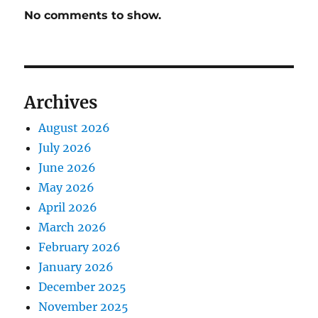
No comments to show.
Archives
August 2026
July 2026
June 2026
May 2026
April 2026
March 2026
February 2026
January 2026
December 2025
November 2025