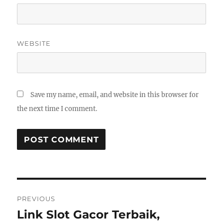
WEBSITE
Save my name, email, and website in this browser for
the next time I comment.
Post
PREVIOUS
navigation
Link Slot Gacor Terbaik,
Previous