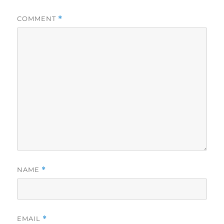
COMMENT
*
NAME
*
EMAIL
*