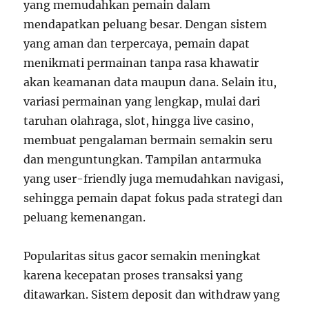
yang memudahkan pemain dalam
mendapatkan peluang besar. Dengan sistem
yang aman dan terpercaya, pemain dapat
menikmati permainan tanpa rasa khawatir
akan keamanan data maupun dana. Selain itu,
variasi permainan yang lengkap, mulai dari
taruhan olahraga, slot, hingga live casino,
membuat pengalaman bermain semakin seru
dan menguntungkan. Tampilan antarmuka
yang user-friendly juga memudahkan navigasi,
sehingga pemain dapat fokus pada strategi dan
peluang kemenangan.
Popularitas situs gacor semakin meningkat
karena kecepatan proses transaksi yang
ditawarkan. Sistem deposit dan withdraw yang