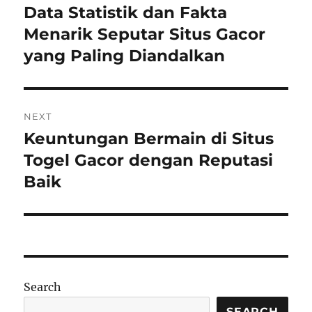
navigation
Data Statistik dan Fakta
Previous
post:
Menarik Seputar Situs Gacor
yang Paling Diandalkan
NEXT
Keuntungan Bermain di Situs
Next
post:
Togel Gacor dengan Reputasi
Baik
Search
SEARCH