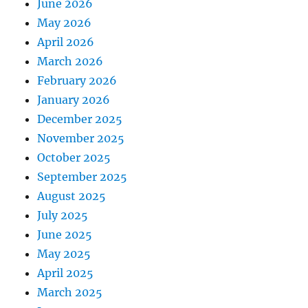
June 2026
May 2026
April 2026
March 2026
February 2026
January 2026
December 2025
November 2025
October 2025
September 2025
August 2025
July 2025
June 2025
May 2025
April 2025
March 2025