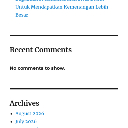
Untuk Mendapatkan Kemenangan Lebih
Besar
Recent Comments
No comments to show.
Archives
August 2026
July 2026