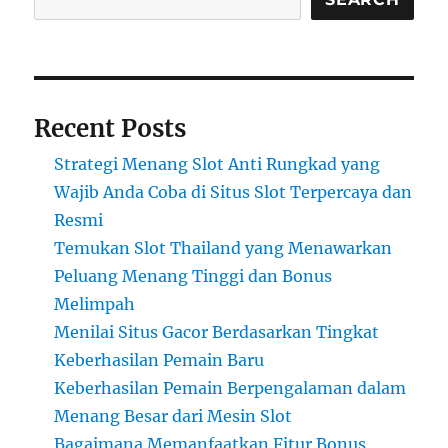
Recent Posts
Strategi Menang Slot Anti Rungkad yang
Wajib Anda Coba di Situs Slot Terpercaya dan
Resmi
Temukan Slot Thailand yang Menawarkan
Peluang Menang Tinggi dan Bonus
Melimpah
Menilai Situs Gacor Berdasarkan Tingkat
Keberhasilan Pemain Baru
Keberhasilan Pemain Berpengalaman dalam
Menang Besar dari Mesin Slot
Bagaimana Memanfaatkan Fitur Bonus