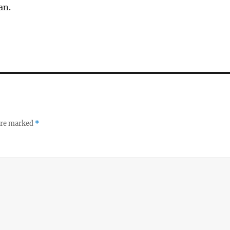
an.
 are marked
*