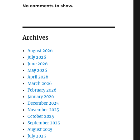
No comments to show.
Archives
August 2026
July 2026
June 2026
May 2026
April 2026
March 2026
February 2026
January 2026
December 2025
November 2025
October 2025
September 2025
August 2025
July 2025