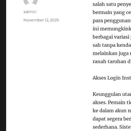
salah satu peny
Author
admin
bermain yang c
Posted
November 12, 2025
para penggunany
on
ini memungkink
berbagai variasi
sah tanpa kend
melainkan juga 
ranah taruhan dig
Akses Login Ins
Keunggulan uta
akses. Pemain t
ke dalam akun m
dapat segera be
sederhana. Sist