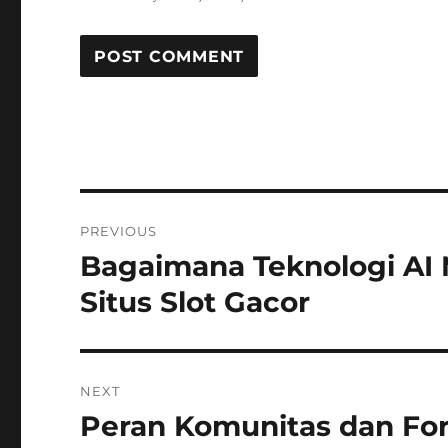
Post
PREVIOUS
navigation
Bagaimana Teknologi A
Previous
post:
Situs Slot Gacor
NEXT
Peran Komunitas dan F
Next