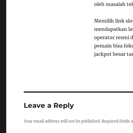
oleh masalah te
Memilih link slo
mendapatkan laya
operator resmi 
pemain bisa fo
jackpot besar t
Leave a Reply
Your email address will not be published.
Required fields