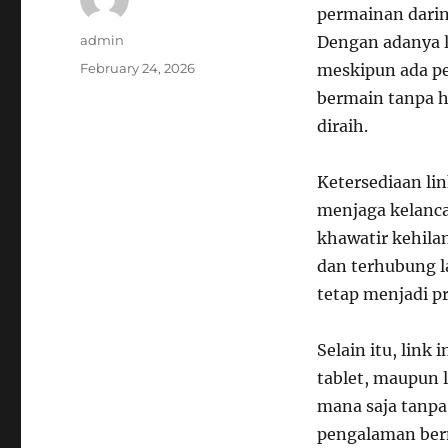
permainan darin
Author
admin
Dengan adanya li
Posted
February 24, 2026
meskipun ada pe
on
bermain tanpa 
diraih.
Ketersediaan li
menjaga kelanca
khawatir kehilan
dan terhubung 
tetap menjadi pr
Selain itu, link
tablet, maupun 
mana saja tanpa
pengalaman ber