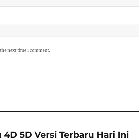
 the next time I comment.
4D 5D Versi Terbaru Hari Ini