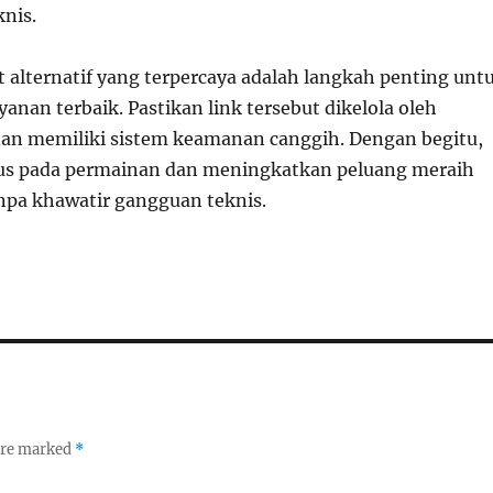
knis.
t alternatif yang terpercaya adalah langkah penting unt
nan terbaik. Pastikan link tersebut dikelola oleh
dan memiliki sistem keamanan canggih. Dengan begitu,
kus pada permainan dan meningkatkan peluang meraih
anpa khawatir gangguan teknis.
 are marked
*