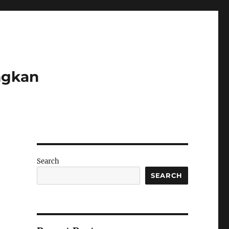
ngkan
Search
SEARCH