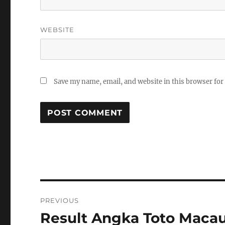
WEBSITE
Save my name, email, and website in this browser for
Post
PREVIOUS
navigation
Result Angka Toto Macau 
Previous