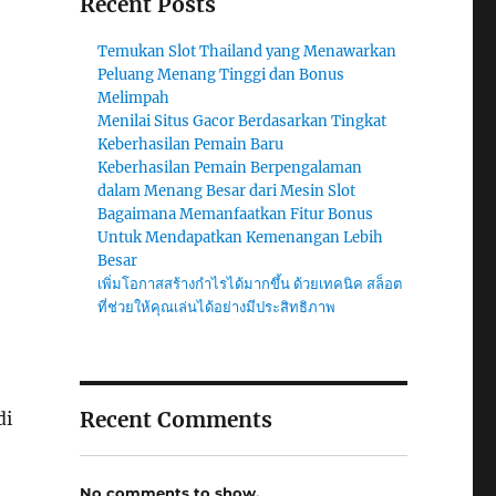
Recent Posts
Temukan Slot Thailand yang Menawarkan
Peluang Menang Tinggi dan Bonus
Melimpah
Menilai Situs Gacor Berdasarkan Tingkat
Keberhasilan Pemain Baru
Keberhasilan Pemain Berpengalaman
dalam Menang Besar dari Mesin Slot
Bagaimana Memanfaatkan Fitur Bonus
Untuk Mendapatkan Kemenangan Lebih
Besar
เพิ่มโอกาสสร้างกำไรได้มากขึ้น ด้วยเทคนิค สล็อต
ที่ช่วยให้คุณเล่นได้อย่างมีประสิทธิภาพ
Recent Comments
di
No comments to show.