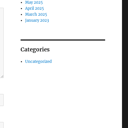
May 2025
April 2025
March 2025
January 2023
Categories
Uncategorized