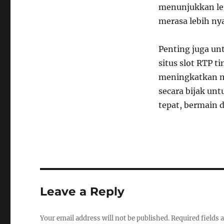
menunjukkan leg
merasa lebih ny
Penting juga u
situs slot RTP t
meningkatkan m
secara bijak un
tepat, bermain 
Leave a Reply
Your email address will not be published.
Required fields