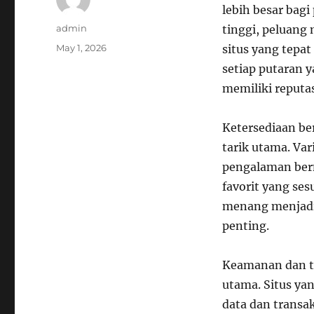
lebih besar bag
Author
admin
tinggi, peluang
Posted
May 1, 2026
situs yang tepa
on
setiap putaran y
memiliki reputas
Ketersediaan be
tarik utama. Va
pengalaman ber
favorit yang se
menang menjadi 
penting.
Keamanan dan tra
utama. Situs ya
data dan transak