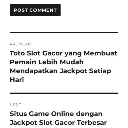
Post
PREVIOUS
navigation
Toto Slot Gacor yang Membuat
Previous
post:
Pemain Lebih Mudah
Mendapatkan Jackpot Setiap
Hari
NEXT
Situs Game Online dengan
Next
post:
Jackpot Slot Gacor Terbesar