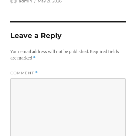
Author
Posted
admin
May 21, 2026
on
Leave a Reply
Your email address will not be published.
Required fields
are marked
*
COMMENT
*