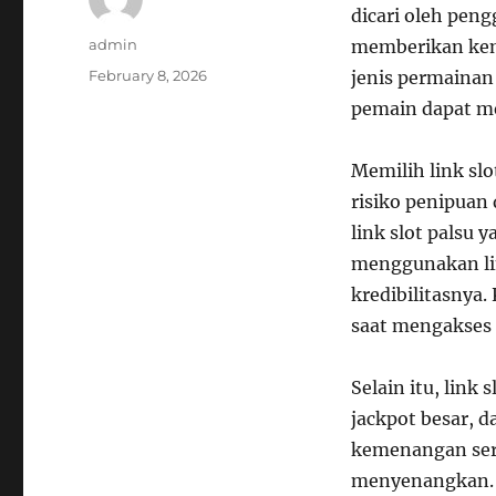
dicari oleh pen
Author
admin
memberikan kem
Posted
February 8, 2026
jenis permainan 
on
pemain dapat m
Memilih link sl
risiko penipuan
link slot palsu 
menggunakan lin
kredibilitasnya
saat mengakses l
Selain itu, link
jackpot besar, d
kemenangan ser
menyenangkan. 