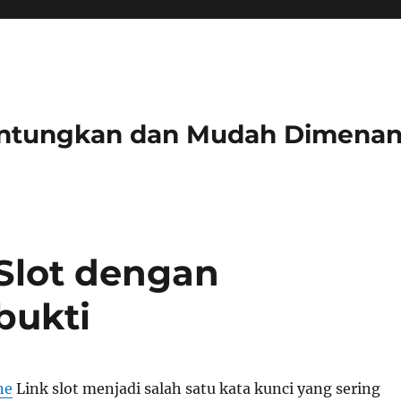
guntungkan dan Mudah Dimena
Slot dengan
bukti
ne
Link slot menjadi salah satu kata kunci yang sering