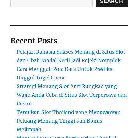
SEARCH
Recent Posts
Pelajari Rahasia Sukses Menang di Situs Slot
dan Ubah Modal Kecil Jadi Rejeki Nomplok
Cara Menggali Pola Data Untuk Prediksi
Unggul Togel Gacor
Strategi Menang Slot Anti Rungkad yang
Wajib Anda Coba di Situs Slot Terpercaya dan
Resmi
Temukan Slot Thailand yang Menawarkan
Peluang Menang Tinggi dan Bonus
Melimpah