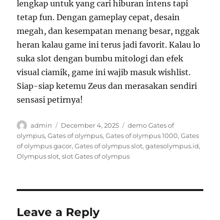
lengkap untuk yang cari hiburan intens tapi
tetap fun. Dengan gameplay cepat, desain
megah, dan kesempatan menang besar, nggak
heran kalau game ini terus jadi favorit. Kalau lo
suka slot dengan bumbu mitologi dan efek
visual ciamik, game ini wajib masuk wishlist.
Siap-siap ketemu Zeus dan merasakan sendiri
sensasi petirnya!
Author
Posted
Tags
admin
December 4, 2025
demo Gates of
on
olympus
,
Gates of olympus
,
Gates of olympus 1000
,
Gates
of olympus gacor
,
Gates of olympus slot
,
gatesolympus.id
,
Olympus slot
,
slot Gates of olympus
Leave a Reply