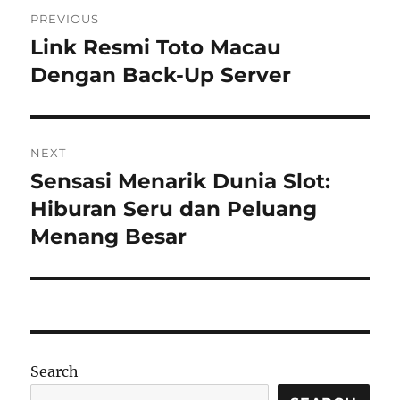
Post
PREVIOUS
navigation
Link Resmi Toto Macau
Previous
post:
Dengan Back-Up Server
NEXT
Sensasi Menarik Dunia Slot:
Next
post:
Hiburan Seru dan Peluang
Menang Besar
Search