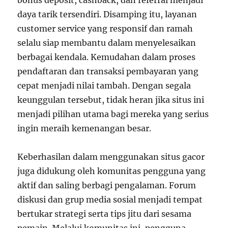
bonus deposit, cashback, dan referral menjadi
daya tarik tersendiri. Disamping itu, layanan
customer service yang responsif dan ramah
selalu siap membantu dalam menyelesaikan
berbagai kendala. Kemudahan dalam proses
pendaftaran dan transaksi pembayaran yang
cepat menjadi nilai tambah. Dengan segala
keunggulan tersebut, tidak heran jika situs ini
menjadi pilihan utama bagi mereka yang serius
ingin meraih kemenangan besar.
Keberhasilan dalam menggunakan situs gacor
juga didukung oleh komunitas pengguna yang
aktif dan saling berbagi pengalaman. Forum
diskusi dan grup media sosial menjadi tempat
bertukar strategi serta tips jitu dari sesama