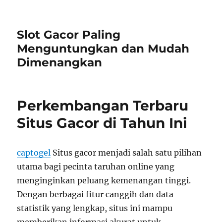
Slot Gacor Paling
Menguntungkan dan Mudah
Dimenangkan
Perkembangan Terbaru
Situs Gacor di Tahun Ini
captogel
Situs gacor menjadi salah satu pilihan
utama bagi pecinta taruhan online yang
menginginkan peluang kemenangan tinggi.
Dengan berbagai fitur canggih dan data
statistik yang lengkap, situs ini mampu