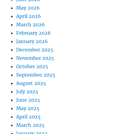
May 2026
April 2026
March 2026
February 2026
January 2026
December 2025
November 2025
October 2025
September 2025
August 2025
July 2025
June 2025
May 2025
April 2025
March 2025
January 2023