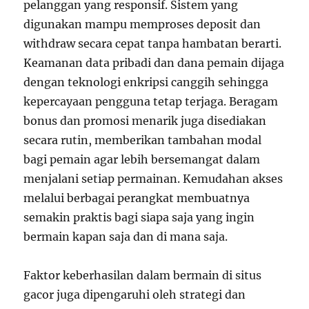
pelanggan yang responsif. Sistem yang
digunakan mampu memproses deposit dan
withdraw secara cepat tanpa hambatan berarti.
Keamanan data pribadi dan dana pemain dijaga
dengan teknologi enkripsi canggih sehingga
kepercayaan pengguna tetap terjaga. Beragam
bonus dan promosi menarik juga disediakan
secara rutin, memberikan tambahan modal
bagi pemain agar lebih bersemangat dalam
menjalani setiap permainan. Kemudahan akses
melalui berbagai perangkat membuatnya
semakin praktis bagi siapa saja yang ingin
bermain kapan saja dan di mana saja.
Faktor keberhasilan dalam bermain di situs
gacor juga dipengaruhi oleh strategi dan