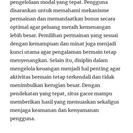
pengelolaan modal yang tepat. Pengguna
disarankan untuk memahami mekanisme
permainan dan memanfaatkan bonus secara
optimal agar peluang meraih kemenangan
lebih besar. Pemilihan permainan yang sesuai
dengan kemampuan dan minat juga menjadi
kunci utama agar pengalaman bermain tetap
menyenangkan. Selain itu, disiplin dalam
mengelola keuangan menjadi hal penting agar
aktivitas bermain tetap terkendali dan tidak
menimbulkan kerugian besar. Dengan
pendekatan yang tepat, situs gacor mampu
memberikan hasil yang memuaskan sekaligus
menjaga keamanan dan kenyamanan
pengguna.