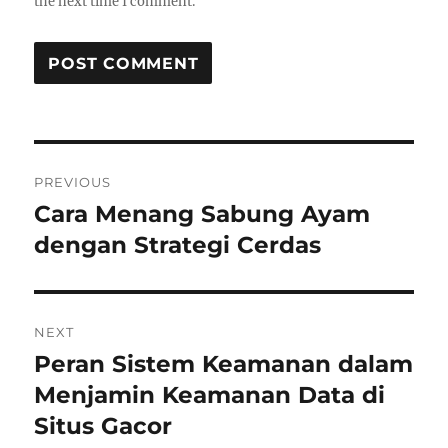
the next time I comment.
Post
PREVIOUS
navigation
Cara Menang Sabung Ayam
Previous
post:
dengan Strategi Cerdas
NEXT
Peran Sistem Keamanan dalam
Next
post:
Menjamin Keamanan Data di
Situs Gacor