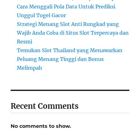
Cara Menggali Pola Data Untuk Prediksi
Unggul Togel Gacor
Strategi Menang Slot Anti Rungkad yang
Wajib Anda Coba di Situs Slot Terpercaya dan
Resmi
Temukan Slot Thailand yang Menawarkan
Peluang Menang Tinggi dan Bonus
Melimpah
Recent Comments
No comments to show.