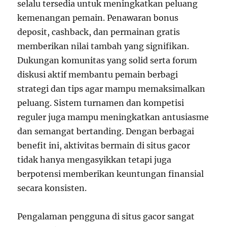
selalu tersedia untuk meningkatkan peluang
kemenangan pemain. Penawaran bonus
deposit, cashback, dan permainan gratis
memberikan nilai tambah yang signifikan.
Dukungan komunitas yang solid serta forum
diskusi aktif membantu pemain berbagi
strategi dan tips agar mampu memaksimalkan
peluang. Sistem turnamen dan kompetisi
reguler juga mampu meningkatkan antusiasme
dan semangat bertanding. Dengan berbagai
benefit ini, aktivitas bermain di situs gacor
tidak hanya mengasyikkan tetapi juga
berpotensi memberikan keuntungan finansial
secara konsisten.
Pengalaman pengguna di situs gacor sangat