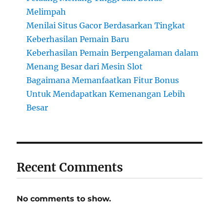
Melimpah
Menilai Situs Gacor Berdasarkan Tingkat
Keberhasilan Pemain Baru
Keberhasilan Pemain Berpengalaman dalam
Menang Besar dari Mesin Slot
Bagaimana Memanfaatkan Fitur Bonus
Untuk Mendapatkan Kemenangan Lebih
Besar
Recent Comments
No comments to show.