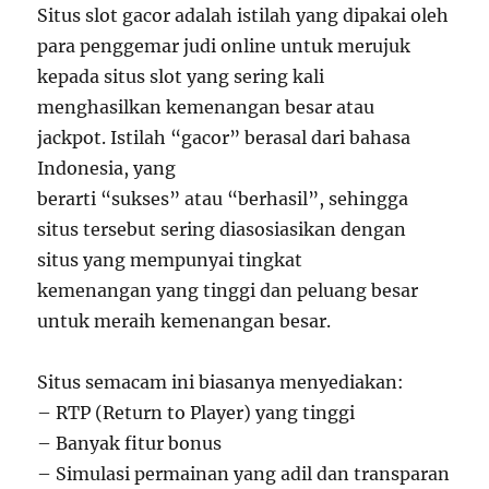
Situs slot gacor adalah istilah yang dipakai oleh
para penggemar judi online untuk merujuk
kepada situs slot yang sering kali
menghasilkan kemenangan besar atau
jackpot. Istilah “gacor” berasal dari bahasa
Indonesia, yang
berarti “sukses” atau “berhasil”, sehingga
situs tersebut sering diasosiasikan dengan
situs yang mempunyai tingkat
kemenangan yang tinggi dan peluang besar
untuk meraih kemenangan besar.
Situs semacam ini biasanya menyediakan:
– RTP (Return to Player) yang tinggi
– Banyak fitur bonus
– Simulasi permainan yang adil dan transparan