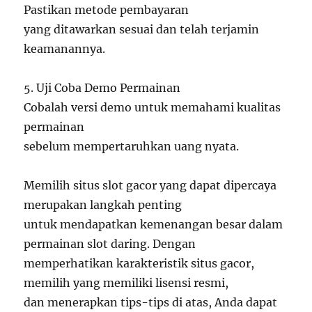
Pastikan metode pembayaran
yang ditawarkan sesuai dan telah terjamin
keamanannya.
5. Uji Coba Demo Permainan
Cobalah versi demo untuk memahami kualitas
permainan
sebelum mempertaruhkan uang nyata.
Memilih situs slot gacor yang dapat dipercaya
merupakan langkah penting
untuk mendapatkan kemenangan besar dalam
permainan slot daring. Dengan
memperhatikan karakteristik situs gacor,
memilih yang memiliki lisensi resmi,
dan menerapkan tips-tips di atas, Anda dapat