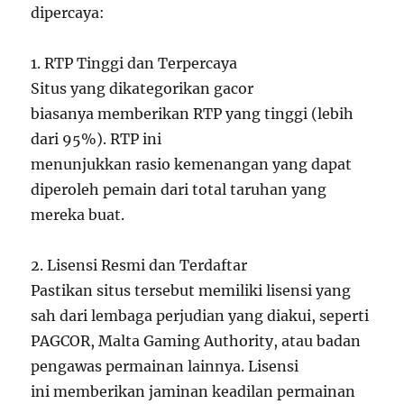
dipercaya:
1. RTP Tinggi dan Terpercaya
Situs yang dikategorikan gacor
biasanya memberikan RTP yang tinggi (lebih
dari 95%). RTP ini
menunjukkan rasio kemenangan yang dapat
diperoleh pemain dari total taruhan yang
mereka buat.
2. Lisensi Resmi dan Terdaftar
Pastikan situs tersebut memiliki lisensi yang
sah dari lembaga perjudian yang diakui, seperti
PAGCOR, Malta Gaming Authority, atau badan
pengawas permainan lainnya. Lisensi
ini memberikan jaminan keadilan permainan