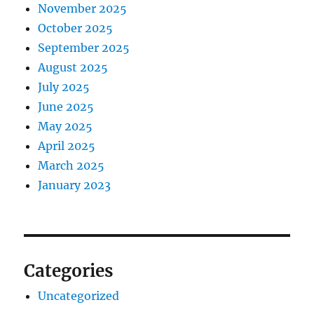
November 2025
October 2025
September 2025
August 2025
July 2025
June 2025
May 2025
April 2025
March 2025
January 2023
Categories
Uncategorized