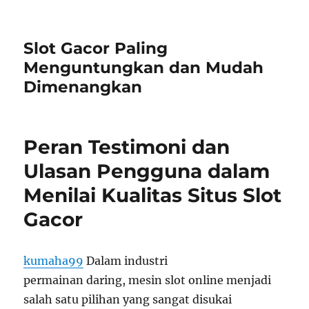
Slot Gacor Paling
Menguntungkan dan Mudah
Dimenangkan
Peran Testimoni dan
Ulasan Pengguna dalam
Menilai Kualitas Situs Slot
Gacor
kumaha99
Dalam industri
permainan daring, mesin slot online menjadi
salah satu pilihan yang sangat disukai