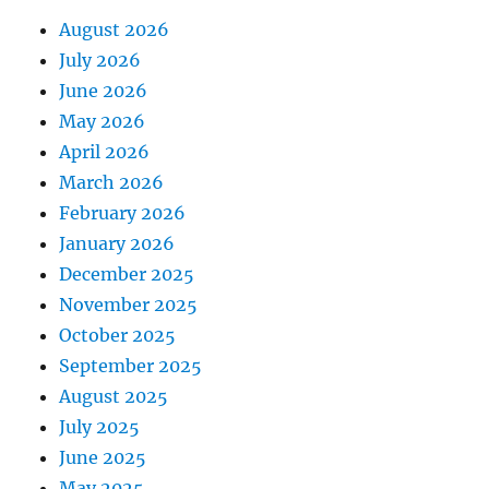
August 2026
July 2026
June 2026
May 2026
April 2026
March 2026
February 2026
January 2026
December 2025
November 2025
October 2025
September 2025
August 2025
July 2025
June 2025
May 2025