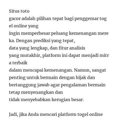
Situs toto
gacor adalah pilihan tepat bagi penggemar tog
el online yang
ingin memperbesar peluang kemenangan mere
ka. Dengan prediksi yang tepat,
data yang lengkap, dan fitur analisis
yang mutakhir, platform ini dapat menjadi mitr
a terbaik
dalam mencapai kemenangan. Namun, sangat
penting untuk bermain dengan bijak dan
bertanggung jawab agar pengalaman bermain
tetap menyenangkan dan
tidak menyebabkan kerugian besar.
Jadi, jika Anda mencari platform togel online