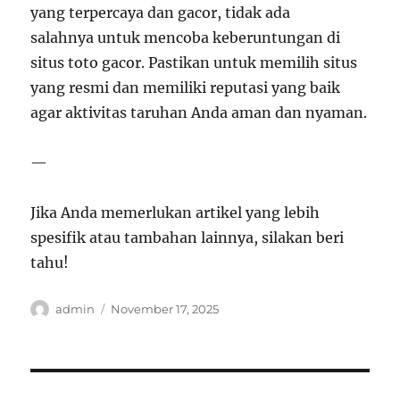
yang terpercaya dan gacor, tidak ada
salahnya untuk mencoba keberuntungan di
situs toto gacor. Pastikan untuk memilih situs
yang resmi dan memiliki reputasi yang baik
agar aktivitas taruhan Anda aman dan nyaman.
—
Jika Anda memerlukan artikel yang lebih
spesifik atau tambahan lainnya, silakan beri
tahu!
Author
Posted
admin
November 17, 2025
on