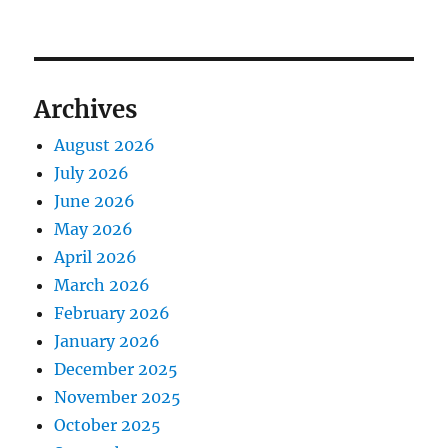
Archives
August 2026
July 2026
June 2026
May 2026
April 2026
March 2026
February 2026
January 2026
December 2025
November 2025
October 2025