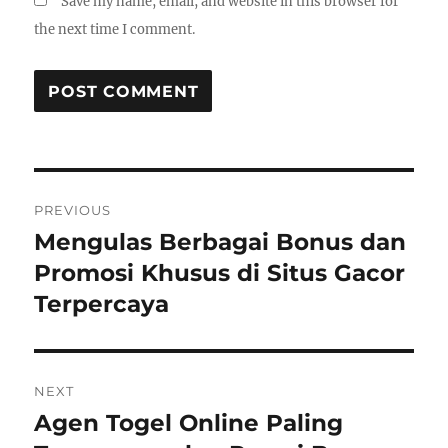
Save my name, email, and website in this browser for
the next time I comment.
Post
PREVIOUS
navigation
Mengulas Berbagai Bonus dan
Previous
post:
Promosi Khusus di Situs Gacor
Terpercaya
NEXT
Agen Togel Online Paling
Next