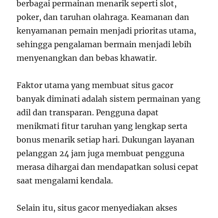
berbagai permainan menarik seperti slot,
poker, dan taruhan olahraga. Keamanan dan
kenyamanan pemain menjadi prioritas utama,
sehingga pengalaman bermain menjadi lebih
menyenangkan dan bebas khawatir.
Faktor utama yang membuat situs gacor
banyak diminati adalah sistem permainan yang
adil dan transparan. Pengguna dapat
menikmati fitur taruhan yang lengkap serta
bonus menarik setiap hari. Dukungan layanan
pelanggan 24 jam juga membuat pengguna
merasa dihargai dan mendapatkan solusi cepat
saat mengalami kendala.
Selain itu, situs gacor menyediakan akses