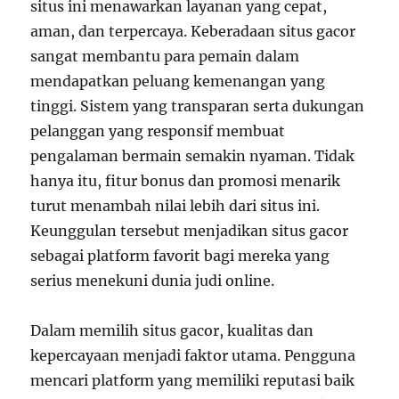
situs ini menawarkan layanan yang cepat,
aman, dan terpercaya. Keberadaan situs gacor
sangat membantu para pemain dalam
mendapatkan peluang kemenangan yang
tinggi. Sistem yang transparan serta dukungan
pelanggan yang responsif membuat
pengalaman bermain semakin nyaman. Tidak
hanya itu, fitur bonus dan promosi menarik
turut menambah nilai lebih dari situs ini.
Keunggulan tersebut menjadikan situs gacor
sebagai platform favorit bagi mereka yang
serius menekuni dunia judi online.
Dalam memilih situs gacor, kualitas dan
kepercayaan menjadi faktor utama. Pengguna
mencari platform yang memiliki reputasi baik