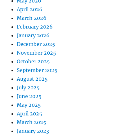
May 2026
April 2026
March 2026
February 2026
January 2026
December 2025
November 2025
October 2025
September 2025
August 2025
July 2025
June 2025
May 2025
April 2025
March 2025
January 2023