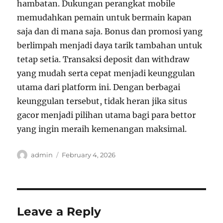
hambatan. Dukungan perangkat mobile
memudahkan pemain untuk bermain kapan
saja dan di mana saja. Bonus dan promosi yang
berlimpah menjadi daya tarik tambahan untuk
tetap setia. Transaksi deposit dan withdraw
yang mudah serta cepat menjadi keunggulan
utama dari platform ini. Dengan berbagai
keunggulan tersebut, tidak heran jika situs
gacor menjadi pilihan utama bagi para bettor
yang ingin meraih kemenangan maksimal.
Author
Posted
admin
February 4, 2026
on
Leave a Reply