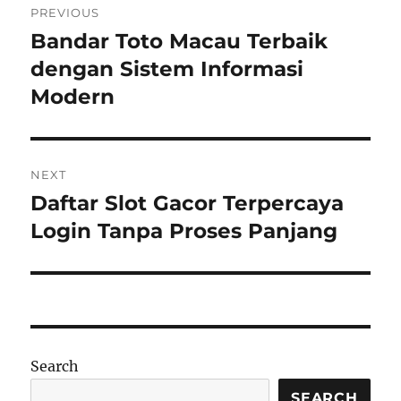
PREVIOUS
navigation
Bandar Toto Macau Terbaik
Previous
post:
dengan Sistem Informasi
Modern
NEXT
Daftar Slot Gacor Terpercaya
Next
post:
Login Tanpa Proses Panjang
Search
SEARCH