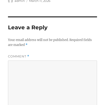
Author
Posted
admin
March 11, 2026
on
Leave a Reply
Your email address will not be published.
Required fields
are marked
*
COMMENT
*