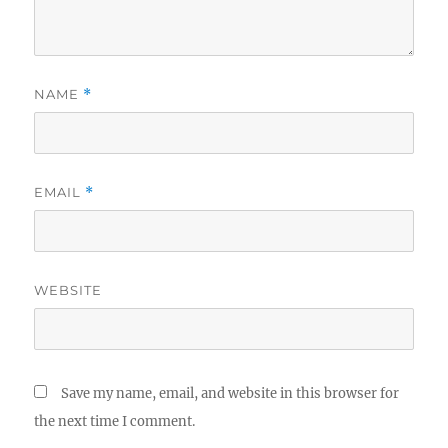
NAME
*
EMAIL
*
WEBSITE
Save my name, email, and website in this browser for
the next time I comment.