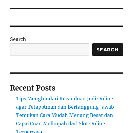
Search
SEARCH
Recent Posts
Tips Menghindari Kecanduan Judi Online
agar Tetap Aman dan Bertanggung Jawab
Temukan Cara Mudah Menang Besar dan
Capai Cuan Melimpah dari Slot Online
Terpercaya