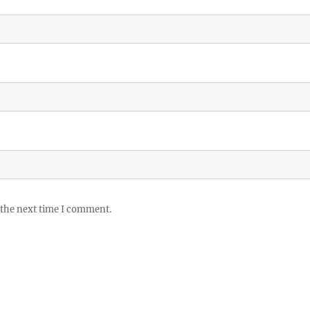
 the next time I comment.