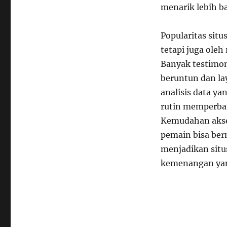
menarik lebih b
Popularitas situ
tetapi juga oleh
Banyak testimon
beruntun dan la
analisis data yan
rutin memperbar
Kemudahan akse
pemain bisa berm
menjadikan situ
kemenangan yan