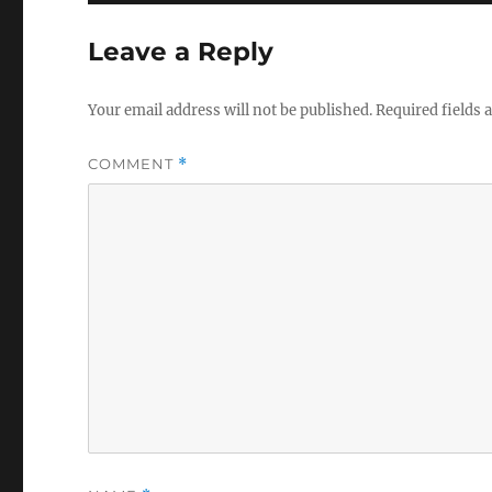
Leave a Reply
Your email address will not be published.
Required fields
COMMENT
*