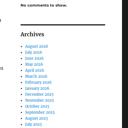
No comments to show.
u
Archives
August 2026
July 2026
June 2026
May 2026
an
April 2026
March 2026
February 2026
January 2026
December 2025
November 2025
October 2025
September 2025
August 2025
July 2025