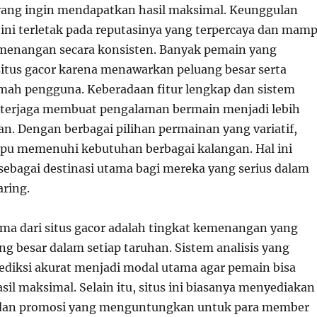
yang ingin mendapatkan hasil maksimal. Keunggulan
s ini terletak pada reputasinya yang terpercaya dan mam
enangan secara konsisten. Banyak pemain yang
tus gacor karena menawarkan peluang besar serta
mah pengguna. Keberadaan fitur lengkap dan sistem
terjaga membuat pengalaman bermain menjadi lebih
. Dengan berbagai pilihan permainan yang variatif,
pu memenuhi kebutuhan berbagai kalangan. Hal ini
ebagai destinasi utama bagi mereka yang serius dalam
aring.
a dari situs gacor adalah tingkat kemenangan yang
ng besar dalam setiap taruhan. Sistem analisis yang
rediksi akurat menjadi modal utama agar pemain bisa
il maksimal. Selain itu, situs ini biasanya menyediakan
dan promosi yang menguntungkan untuk para member