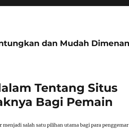
guntungkan dan Mudah Dimena
lam Tentang Situs
knya Bagi Pemain
r menjadi salah satu pilihan utama bagi para penggemar