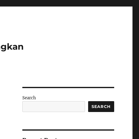
ngkan
Search
SEARCH