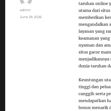
taruhan online 
Author
admin
utama dari situ
Posted
June 29, 2026
memberikan kem
on
mengandalkan si
layanan yang ra
keamanan yang 
nyaman dan aman
situs gacor mam
menjadikannya s
dunia taruhan d
Keuntungan utam
tinggi dan pelua
canggih serta p
mendapatkan has
bonus menarik 