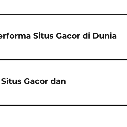
rforma Situs Gacor di Dunia
 Situs Gacor dan