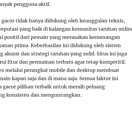
anyak pengguna aktif.
s gacor tidak hanya didukung oleh keunggulan teknis,
 reputasi yang baik di kalangan komunitas taruhan onlin
i positif dari pemain yang merasakan kemenangan
yanan prima. Keberhasilan ini didukung oleh sistem
g akurat dan strategi taruhan yang solid. Situs ini juga
ui fitur dan permainan terbaru agar tetap kompetitif.
s melalui perangkat mobile dan desktop membuat
ain kapan saja dan di mana saja. Semua faktor ini
s gacor pilihan terbaik untuk meraih peluang
g konsisten dan menguntungkan.