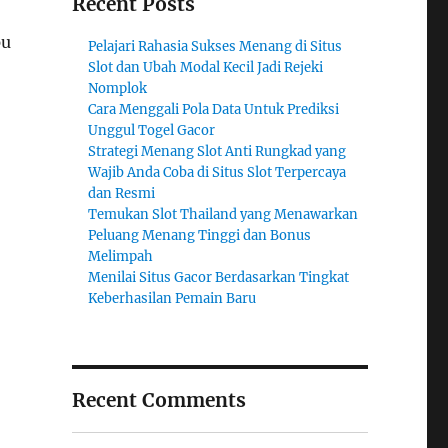
Recent Posts
pu
Pelajari Rahasia Sukses Menang di Situs
Slot dan Ubah Modal Kecil Jadi Rejeki
Nomplok
Cara Menggali Pola Data Untuk Prediksi
Unggul Togel Gacor
Strategi Menang Slot Anti Rungkad yang
Wajib Anda Coba di Situs Slot Terpercaya
dan Resmi
Temukan Slot Thailand yang Menawarkan
Peluang Menang Tinggi dan Bonus
Melimpah
Menilai Situs Gacor Berdasarkan Tingkat
Keberhasilan Pemain Baru
Recent Comments