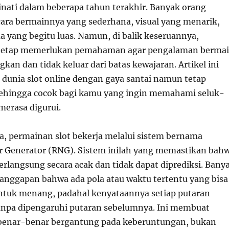
inati dalam beberapa tahun terakhir. Banyak orang
 cara bermainnya yang sederhana, visual yang menarik,
ma yang begitu luas. Namun, di balik keseruannya,
 tetap memerlukan pemahaman agar pengalaman berma
an dan tidak keluar dari batas kewajaran. Artikel ini
unia slot online dengan gaya santai namun tetap
 sehingga cocok bagi kamu yang ingin memahami seluk-
merasa digurui.
a, permainan slot bekerja melalui sistem bernama
Generator (RNG). Sistem inilah yang memastikan bah
erlangsung secara acak dan tidak dapat diprediksi. Bany
anggapan bahwa ada pola atau waktu tertentu yang bisa
ntuk menang, padahal kenyataannya setiap putaran
 tanpa dipengaruhi putaran sebelumnya. Ini membuat
 benar-benar bergantung pada keberuntungan, bukan