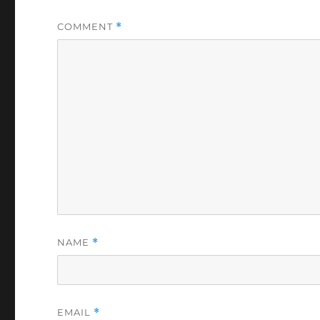
COMMENT
*
NAME
*
EMAIL
*