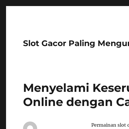
Slot Gacor Paling Men
Menyelami Keser
Online dengan Ca
Permainan slot o