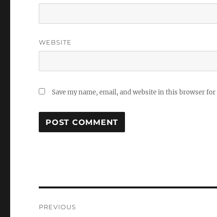
WEBSITE
Save my name, email, and website in this browser for
Post
PREVIOUS