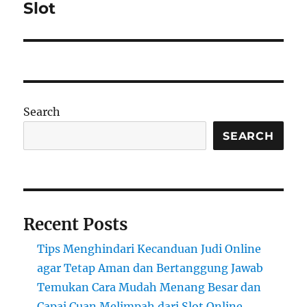
Slot
Search
SEARCH
Recent Posts
Tips Menghindari Kecanduan Judi Online
agar Tetap Aman dan Bertanggung Jawab
Temukan Cara Mudah Menang Besar dan
Capai Cuan Melimpah dari Slot Online