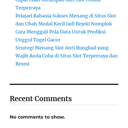
Terpercaya
Pelajari Rahasia Sukses Menang di Situs Slot
dan Ubah Modal Kecil Jadi Rejeki Nomplok
Cara Menggali Pola Data Untuk Prediksi
Unggul Togel Gacor
Strategi Menang Slot Anti Rungkad yang
Wajib Anda Coba di Situs Slot Terpercaya dan
Resmi
Recent Comments
No comments to show.