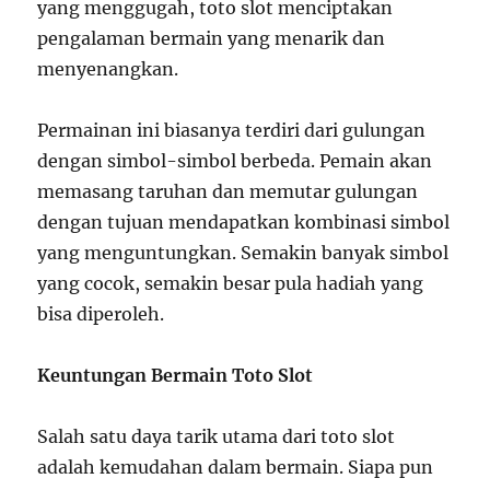
yang menggugah, toto slot menciptakan
pengalaman bermain yang menarik dan
menyenangkan.
Permainan ini biasanya terdiri dari gulungan
dengan simbol-simbol berbeda. Pemain akan
memasang taruhan dan memutar gulungan
dengan tujuan mendapatkan kombinasi simbol
yang menguntungkan. Semakin banyak simbol
yang cocok, semakin besar pula hadiah yang
bisa diperoleh.
Keuntungan Bermain Toto Slot
Salah satu daya tarik utama dari toto slot
adalah kemudahan dalam bermain. Siapa pun