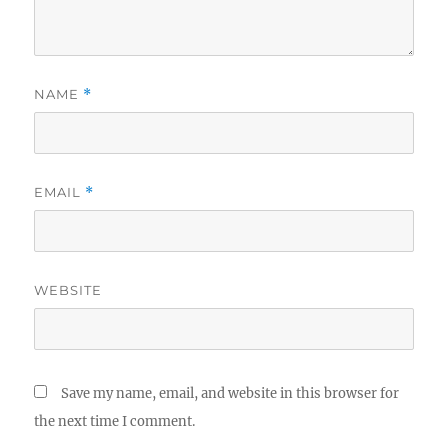
NAME
*
EMAIL
*
WEBSITE
Save my name, email, and website in this browser for
the next time I comment.