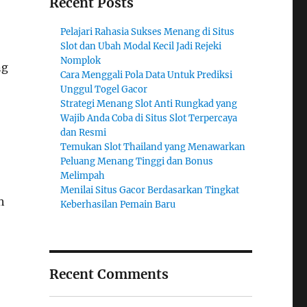
Recent Posts
Pelajari Rahasia Sukses Menang di Situs
Slot dan Ubah Modal Kecil Jadi Rejeki
Nomplok
ng
Cara Menggali Pola Data Untuk Prediksi
Unggul Togel Gacor
Strategi Menang Slot Anti Rungkad yang
Wajib Anda Coba di Situs Slot Terpercaya
dan Resmi
Temukan Slot Thailand yang Menawarkan
Peluang Menang Tinggi dan Bonus
Melimpah
Menilai Situs Gacor Berdasarkan Tingkat
h
Keberhasilan Pemain Baru
Recent Comments