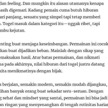
an feeling. Dan mungkin itu alasan utamanya kenapa
asih digemari. Kadang pemain cuma butuh hiburan
ari panjang, sesuatu yang simpel tapi tetap memberi
n. Togel masuk dalam kategori itu—nggak ribet, tapi
umbu kejutan.
nting buat menjaga keseimbangan. Permainan ini coco
ukan buat dijadikan beban. Mainlah dengan sikap yang
emaksakan hasil. Atur batas permainan, dan nikmati
a pada akhirnya, nilai hiburan dari togel justru datang
kita menikmatinya dengan bijak.
us berjalan, semakin modern, semakin mudah dijangkau,
pilihan banyak orang buat sekadar seru-seruan. Dengan
 sehat dan mindset yang santai, permainan ini bisa jadi
ran ringan yang menyenangkan di tengah rutinitas haria