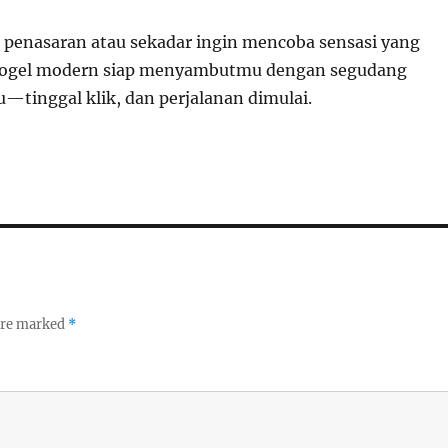
u penasaran atau sekadar ingin mencoba sensasi yang
 togel modern siap menyambutmu dengan segudang
—tinggal klik, dan perjalanan dimulai.
 are marked
*