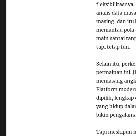
fleksibilitasnya
analis data mas
masing, dan itu 
memantau pola a
main santai ta
tapi tetap fun.
Selain itu, per
permainan ini. J
memasang angka,
Platform modern
dipilih, lengkap
yang hidup dala
bikin pengalam
Tapi meskipun m