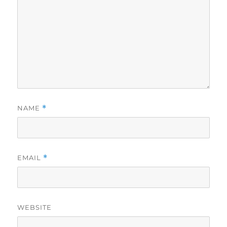
NAME
*
EMAIL
*
WEBSITE