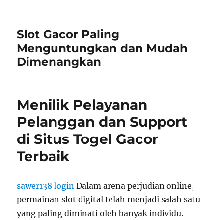
Slot Gacor Paling
Menguntungkan dan Mudah
Dimenangkan
Menilik Pelayanan
Pelanggan dan Support
di Situs Togel Gacor
Terbaik
sawer138 login
Dalam arena perjudian online,
permainan slot digital telah menjadi salah satu
yang paling diminati oleh banyak individu.