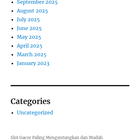
September 2025
August 2025
July 2025
June 2025
May 2025
April 2025
March 2025
January 2023
Categories
Uncategorized
Slot Gacor Paling Menguntungkan dan Mudah