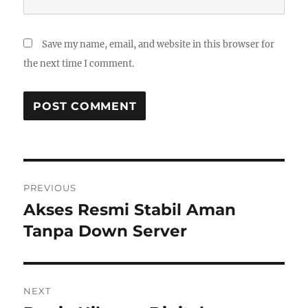
Save my name, email, and website in this browser for
the next time I comment.
Post
PREVIOUS
navigation
Akses Resmi Stabil Aman
Previous
post:
Tanpa Down Server
NEXT