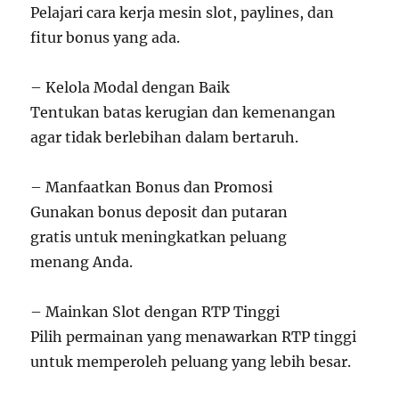
Pelajari cara kerja mesin slot, paylines, dan
fitur bonus yang ada.
– Kelola Modal dengan Baik
Tentukan batas kerugian dan kemenangan
agar tidak berlebihan dalam bertaruh.
– Manfaatkan Bonus dan Promosi
Gunakan bonus deposit dan putaran
gratis untuk meningkatkan peluang
menang Anda.
– Mainkan Slot dengan RTP Tinggi
Pilih permainan yang menawarkan RTP tinggi
untuk memperoleh peluang yang lebih besar.