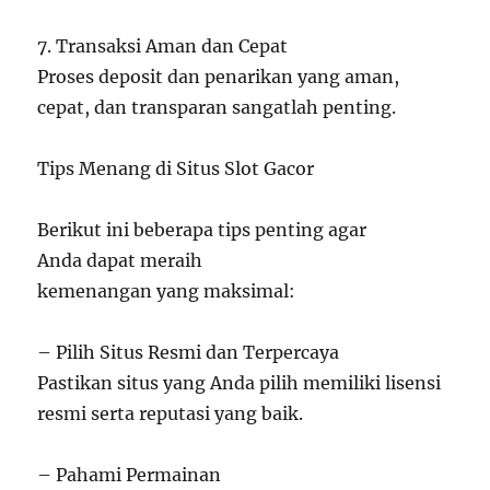
7. Transaksi Aman dan Cepat
Proses deposit dan penarikan yang aman,
cepat, dan transparan sangatlah penting.
Tips Menang di Situs Slot Gacor
Berikut ini beberapa tips penting agar
Anda dapat meraih
kemenangan yang maksimal:
– Pilih Situs Resmi dan Terpercaya
Pastikan situs yang Anda pilih memiliki lisensi
resmi serta reputasi yang baik.
– Pahami Permainan