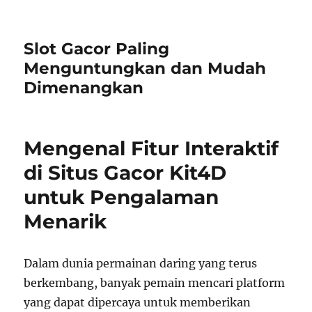
Slot Gacor Paling
Menguntungkan dan Mudah
Dimenangkan
Mengenal Fitur Interaktif
di Situs Gacor Kit4D
untuk Pengalaman
Menarik
Dalam dunia permainan daring yang terus
berkembang, banyak pemain mencari platform
yang dapat dipercaya untuk memberikan