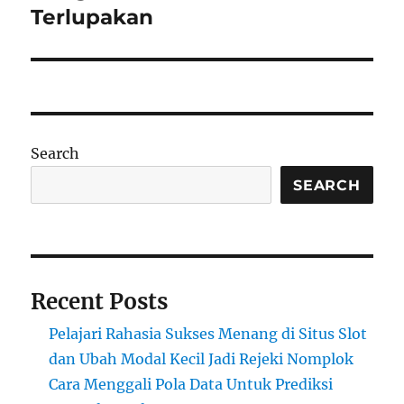
Terlupakan
Search
SEARCH
Recent Posts
Pelajari Rahasia Sukses Menang di Situs Slot
dan Ubah Modal Kecil Jadi Rejeki Nomplok
Cara Menggali Pola Data Untuk Prediksi