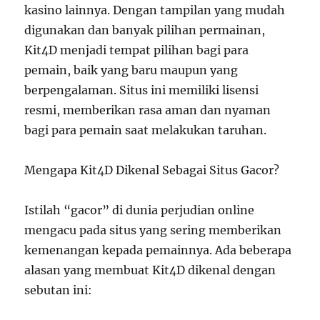
kasino lainnya. Dengan tampilan yang mudah
digunakan dan banyak pilihan permainan,
Kit4D menjadi tempat pilihan bagi para
pemain, baik yang baru maupun yang
berpengalaman. Situs ini memiliki lisensi
resmi, memberikan rasa aman dan nyaman
bagi para pemain saat melakukan taruhan.
Mengapa Kit4D Dikenal Sebagai Situs Gacor?
Istilah “gacor” di dunia perjudian online
mengacu pada situs yang sering memberikan
kemenangan kepada pemainnya. Ada beberapa
alasan yang membuat Kit4D dikenal dengan
sebutan ini: