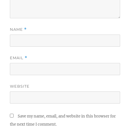
NAME
*
EMAIL
*
WEBSITE
Save my name, email, and website in this browser for
the next time I comment.