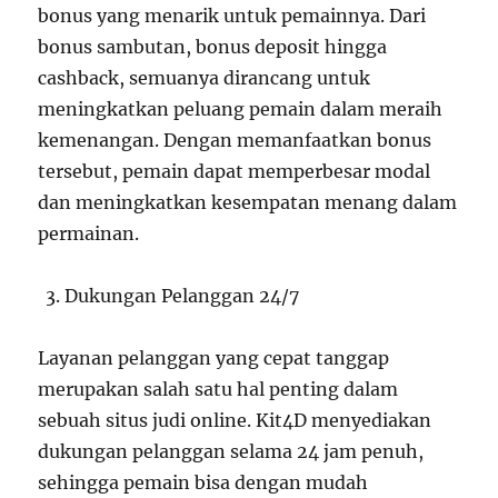
bonus yang menarik untuk pemainnya. Dari
bonus sambutan, bonus deposit hingga
cashback, semuanya dirancang untuk
meningkatkan peluang pemain dalam meraih
kemenangan. Dengan memanfaatkan bonus
tersebut, pemain dapat memperbesar modal
dan meningkatkan kesempatan menang dalam
permainan.
Dukungan Pelanggan 24/7
Layanan pelanggan yang cepat tanggap
merupakan salah satu hal penting dalam
sebuah situs judi online. Kit4D menyediakan
dukungan pelanggan selama 24 jam penuh,
sehingga pemain bisa dengan mudah