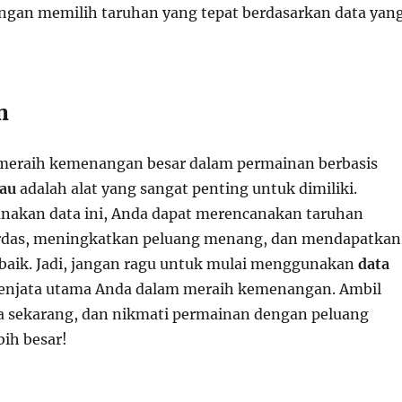
gan memilih taruhan yang tepat berdasarkan data yan
n
 meraih kemenangan besar dalam permainan berbasis
au
adalah alat yang sangat penting untuk dimiliki.
akan data ini, Anda dapat merencanakan taruhan
erdas, meningkatkan peluang menang, dan mendapatkan
h baik. Jadi, jangan ragu untuk mulai menggunakan
data
senjata utama Anda dalam meraih kemenangan. Ambil
a sekarang, dan nikmati permainan dengan peluang
ih besar!