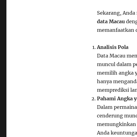
Sekarang, Anda
data Macau
deng
memanfaatkan da
Analisis Pola
Data Macau mem
muncul dalam pe
memilih angka 
hanya menganda
memprediksi lan
Pahami Angka y
Dalam permainan
cenderung muncu
memungkinkan A
Anda keuntunga