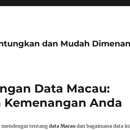
guntungkan dan Mudah Dimena
ngan Data Macau:
a Kemenangan Anda
a mendengar tentang
data Macau
dan bagaimana data in