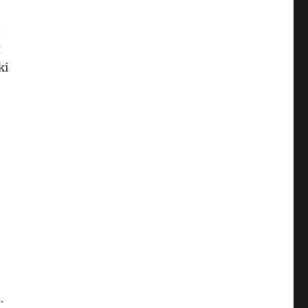
n
g
ki
.