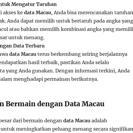
ntuk Mengatur Taruhan
i akses ke
data Macau
, Anda bisa merencanakan taruha
jak. Anda dapat memilih untuk bertaruh pada angka yan
ncul atau bahkan memilih kombinasi angka yang memili
esar untuk menang.
engan Data Terbaru
ahwa
data Macau
terus berkembang seiring berjalannya
ndapatkan hasil terbaik, pastikan Anda selalu
a yang Anda gunakan. Dengan informasi terkini, Anda
 dalam menghadapi permainan berikutnya.
n Bermain dengan Data Macau
besar dari bermain dengan
data Macau
adalah
ntuk meningkatkan peluang menang secara signifikan