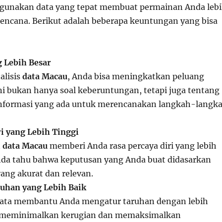
ggunakan data yang tepat membuat permainan Anda leb
erencana. Berikut adalah beberapa keuntungan yang bisa
 Lebih Besar
lisis
data Macau
, Anda bisa meningkatkan peluang
i bukan hanya soal keberuntungan, tetapi juga tentang
formasi yang ada untuk merencanakan langkah-langk
i yang Lebih Tinggi
n
data Macau
memberi Anda rasa percaya diri yang lebih
nda tahu bahwa keputusan yang Anda buat didasarkan
ang akurat dan relevan.
uhan yang Lebih Baik
ta membantu Anda mengatur taruhan dengan lebih
sa meminimalkan kerugian dan memaksimalkan