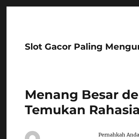
Slot Gacor Paling Men
Menang Besar de
Temukan Rahasi
Pernahkah And