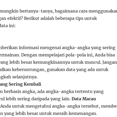
 mungkin bertanya-tanya, bagaimana cara menggunaka
an efektif? Berikut adalah beberapa tips untuk
ta ini:
berikan informasi mengenai angka-angka yang sering
rmainan. Dengan mempelajari pola-pola ini, Anda bisa
yang lebih besar kemungkinannya untuk muncul. Jangan
lkan keberuntungan, gunakan data yang ada untuk
gkah selanjutnya.
ang Sering Kembali
 berbasis angka, ada angka-angka tertentu yang
l lebih sering daripada yang lain.
Data Macau
nda untuk mengetahui angka-angka tersebut, membe
n yang lebih besar untuk meraih kemenangan.