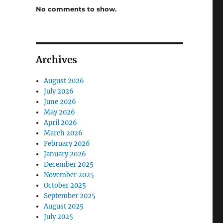
No comments to show.
Archives
August 2026
July 2026
June 2026
May 2026
April 2026
March 2026
February 2026
January 2026
December 2025
November 2025
October 2025
September 2025
August 2025
July 2025