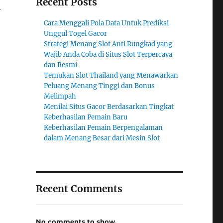
Recent Posts
h
Cara Menggali Pola Data Untuk Prediksi
Unggul Togel Gacor
Strategi Menang Slot Anti Rungkad yang
Wajib Anda Coba di Situs Slot Terpercaya
dan Resmi
Temukan Slot Thailand yang Menawarkan
Peluang Menang Tinggi dan Bonus
Melimpah
Menilai Situs Gacor Berdasarkan Tingkat
Keberhasilan Pemain Baru
Keberhasilan Pemain Berpengalaman
dalam Menang Besar dari Mesin Slot
Recent Comments
No comments to show.