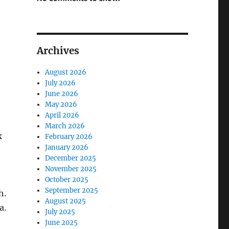
Archives
August 2026
July 2026
June 2026
May 2026
April 2026
March 2026
k
February 2026
January 2026
December 2025
November 2025
October 2025
September 2025
h.
August 2025
a.
July 2025
June 2025