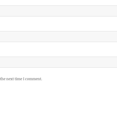
 the next time I comment.