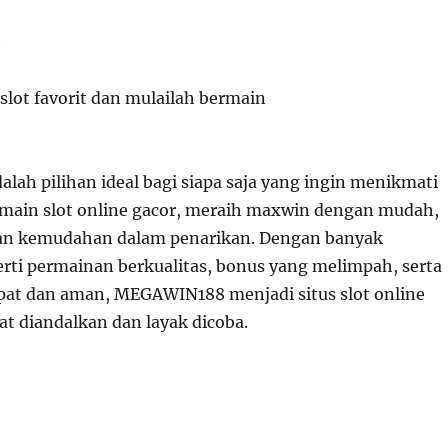
t
slot favorit dan mulailah bermain
ah pilihan ideal bagi siapa saja yang ingin menikmati
main slot online gacor, meraih maxwin dengan mudah,
n kemudahan dalam penarikan. Dengan banyak
rti permainan berkualitas, bonus yang melimpah, serta
pat dan aman, MEGAWIN188 menjadi situs slot online
at diandalkan dan layak dicoba.