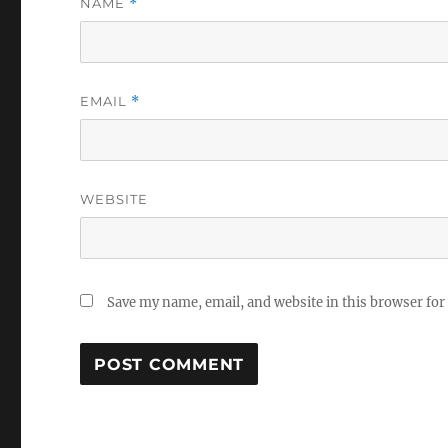
NAME
*
EMAIL
*
WEBSITE
Save my name, email, and website in this browser for