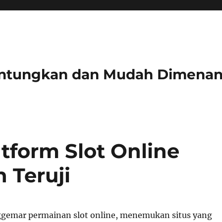
guntungkan dan Mudah Dimena
form Slot Online
 Teruji
gemar permainan slot online, menemukan situs yang