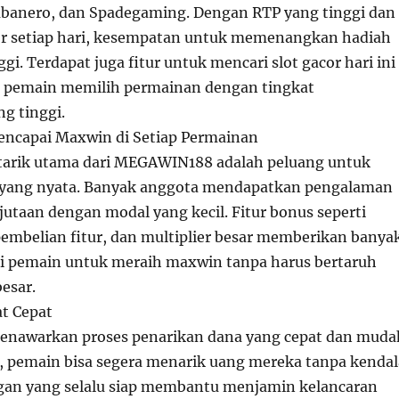
Habanero, dan Spadegaming. Dengan RTP yang tinggi dan
r setiap hari, kesempatan untuk memenangkan hadiah
ggi. Terdapat juga fitur untuk mencari slot gacor hari ini
pemain memilih permainan dengan tingkat
g tinggi.
ncapai Maxwin di Setiap Permainan
 tarik utama dari MEGAWIN188 adalah peluang untuk
yang nyata. Banyak anggota mendapatkan pengalaman
utaan dengan modal yang kecil. Fitur bonus seperti
 pembelian fitur, dan multiplier besar memberikan banya
i pemain untuk meraih maxwin tanpa harus bertaruh
esar.
t Cepat
awarkan proses penarikan dana yang cepat dan muda
 pemain bisa segera menarik uang mereka tanpa kendal
gan yang selalu siap membantu menjamin kelancaran