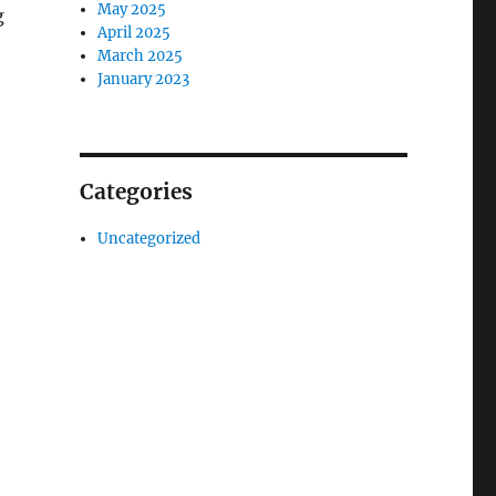
May 2025
g
April 2025
March 2025
January 2023
Categories
Uncategorized