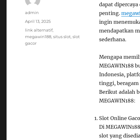
dapat dipercaya
Author
admin
penting.
megawi
Posted
April 13, 2025
ingin menemukan
on
Tags
link alternatif
,
mendapatkan ma
megawin188
,
situs slot
,
slot
sederhana.
gacor
Mengapa memil
MEGAWIN188 buka
Indonesia, plat
tinggi, beragam
Berikut adalah 
MEGAWIN188:
Slot Online Gaco
Di MEGAWIN188,
slot yang disedi