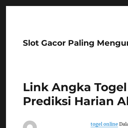
Slot Gacor Paling Men
Link Angka Togel
Prediksi Harian A
togel online
Dala