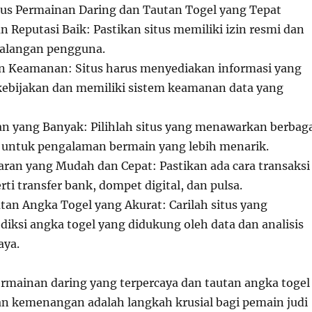
tus Permainan Daring dan Tautan Togel yang Tepat
n Reputasi Baik: Pastikan situs memiliki izin resmi dan
 kalangan pengguna.
n Keamanan: Situs harus menyediakan informasi yang
kebijakan dan memiliki sistem keamanan data yang
an yang Banyak: Pilihlah situs yang menawarkan berbag
 untuk pengalaman bermain yang lebih menarik.
an yang Mudah dan Cepat: Pastikan ada cara transaksi
ti transfer bank, dompet digital, dan pulsa.
tan Angka Togel yang Akurat: Carilah situs yang
iksi angka togel yang didukung oleh data dan analisis
aya.
ermainan daring yang terpercaya dan tautan angka togel
n kemenangan adalah langkah krusial bagi pemain judi