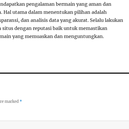
mendapatkan pengalaman bermain yang aman dan
 Hal utama dalam menentukan pilihan adalah
aransi, dan analisis data yang akurat. Selalu lakukan
ah situs dengan reputasi baik untuk memastikan
rmain yang memuaskan dan menguntungkan.
 are marked
*