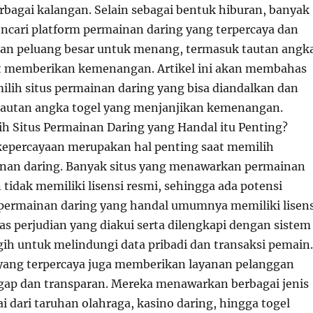
erbagai kalangan. Selain sebagai bentuk hiburan, banyak
cari platform permainan daring yang terpercaya dan
an peluang besar untuk menang, termasuk tautan angk
at memberikan kemenangan. Artikel ini akan membahas
lih situs permainan daring yang bisa diandalkan dan
k tautan angka togel yang menjanjikan kemenangan.
 Situs Permainan Daring yang Handal itu Penting?
epercayaan merupakan hal penting saat memilih
nan daring. Banyak situs yang menawarkan permainan
tidak memiliki lisensi resmi, sehingga ada potensi
 permainan daring yang handal umumnya memiliki lisens
tas perjudian yang diakui serta dilengkapi dengan sistem
h untuk melindungi data pribadi dan transaksi pemain.
us yang terpercaya juga memberikan layanan pelanggan
gap dan transparan. Mereka menawarkan berbagai jenis
 dari taruhan olahraga, kasino daring, hingga togel