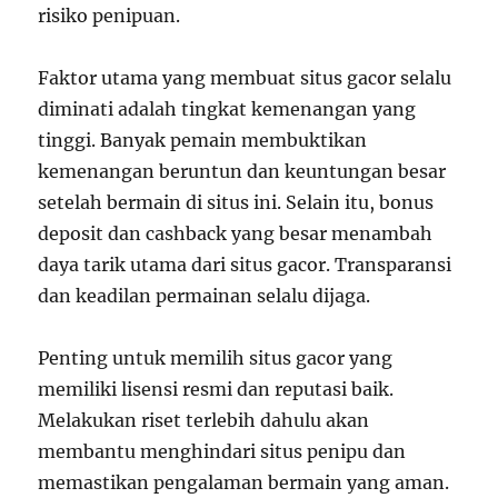
risiko penipuan.
Faktor utama yang membuat situs gacor selalu
diminati adalah tingkat kemenangan yang
tinggi. Banyak pemain membuktikan
kemenangan beruntun dan keuntungan besar
setelah bermain di situs ini. Selain itu, bonus
deposit dan cashback yang besar menambah
daya tarik utama dari situs gacor. Transparansi
dan keadilan permainan selalu dijaga.
Penting untuk memilih situs gacor yang
memiliki lisensi resmi dan reputasi baik.
Melakukan riset terlebih dahulu akan
membantu menghindari situs penipu dan
memastikan pengalaman bermain yang aman.