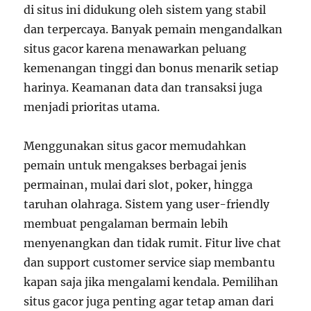
di situs ini didukung oleh sistem yang stabil
dan terpercaya. Banyak pemain mengandalkan
situs gacor karena menawarkan peluang
kemenangan tinggi dan bonus menarik setiap
harinya. Keamanan data dan transaksi juga
menjadi prioritas utama.
Menggunakan situs gacor memudahkan
pemain untuk mengakses berbagai jenis
permainan, mulai dari slot, poker, hingga
taruhan olahraga. Sistem yang user-friendly
membuat pengalaman bermain lebih
menyenangkan dan tidak rumit. Fitur live chat
dan support customer service siap membantu
kapan saja jika mengalami kendala. Pemilihan
situs gacor juga penting agar tetap aman dari