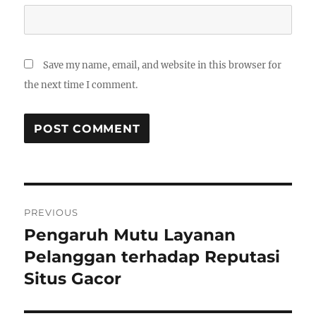
Save my name, email, and website in this browser for
the next time I comment.
Post
PREVIOUS
navigation
Pengaruh Mutu Layanan
Previous
post:
Pelanggan terhadap Reputasi
Situs Gacor