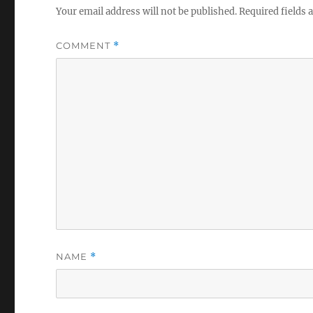
Your email address will not be published.
Required fields
COMMENT
*
NAME
*