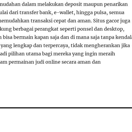
udahan dalam melakukan deposit maupun penarikan
ai dari transfer bank, e-wallet, hingga pulsa, semua
memudahkan transaksi cepat dan aman. Situs gacor juga
ung berbagai perangkat seperti ponsel dan desktop,
 bisa bermain kapan saja dan di mana saja tanpa kendal
yang lengkap dan terpercaya, tidak mengherankan jika
jadi pilihan utama bagi mereka yang ingin meraih
lam permainan judi online secara aman dan