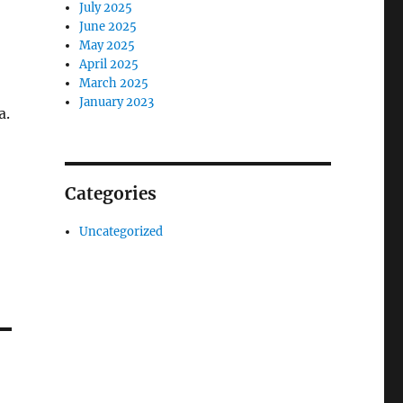
July 2025
June 2025
May 2025
April 2025
March 2025
January 2023
a.
Categories
Uncategorized