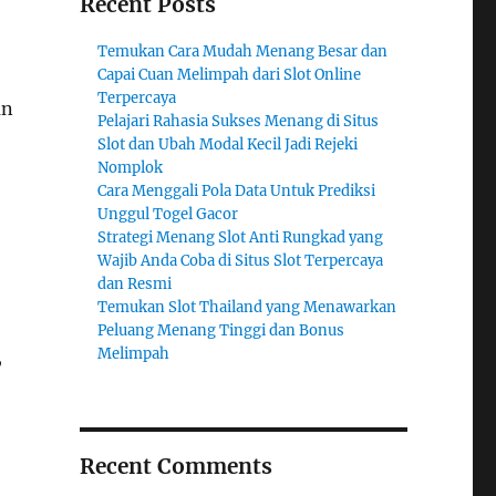
Recent Posts
Temukan Cara Mudah Menang Besar dan
Capai Cuan Melimpah dari Slot Online
Terpercaya
an
Pelajari Rahasia Sukses Menang di Situs
Slot dan Ubah Modal Kecil Jadi Rejeki
Nomplok
Cara Menggali Pola Data Untuk Prediksi
Unggul Togel Gacor
Strategi Menang Slot Anti Rungkad yang
Wajib Anda Coba di Situs Slot Terpercaya
dan Resmi
Temukan Slot Thailand yang Menawarkan
Peluang Menang Tinggi dan Bonus
Melimpah
,
Recent Comments