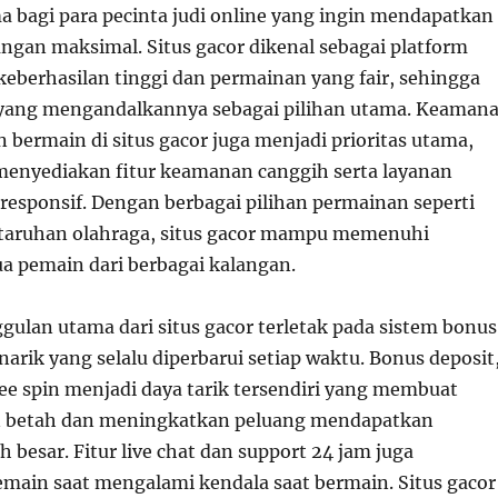
 bagi para pecinta judi online yang ingin mendapatkan
gan maksimal. Situs gacor dikenal sebagai platform
keberhasilan tinggi dan permainan yang fair, sehingga
yang mengandalkannya sebagai pilihan utama. Keaman
bermain di situs gacor juga menjadi prioritas utama,
enyediakan fitur keamanan canggih serta layanan
responsif. Dengan berbagai pilihan permainan seperti
n taruhan olahraga, situs gacor mampu memenuhi
 pemain dari berbagai kalangan.
ggulan utama dari situs gacor terletak pada sistem bonus
rik yang selalu diperbarui setiap waktu. Bonus deposit
ree spin menjadi daya tarik tersendiri yang membuat
 betah dan meningkatkan peluang mendapatkan
 besar. Fitur live chat dan support 24 jam juga
ain saat mengalami kendala saat bermain. Situs gacor