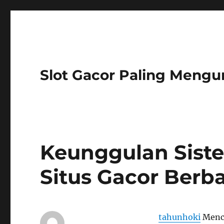
Slot Gacor Paling Men
Keunggulan Sist
Situs Gacor Berba
tahunhoki
Menca