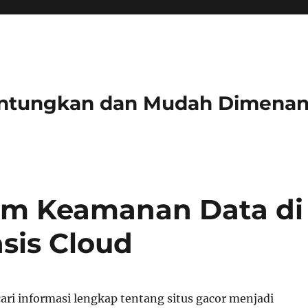
guntungkan dan Mudah Dimena
em Keamanan Data di
sis Cloud
ri informasi lengkap tentang situs gacor menjadi