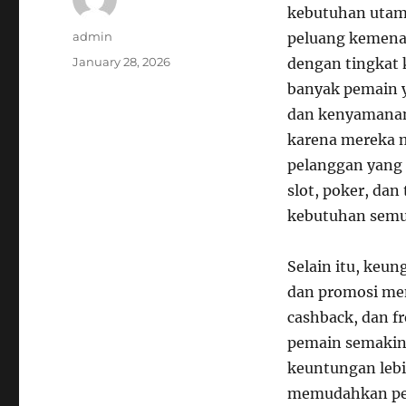
kebutuhan utama
Author
admin
peluang kemenan
Posted
January 28, 2026
dengan tingkat 
on
banyak pemain 
dan kenyamanan 
karena mereka m
pelanggan yang 
slot, poker, da
kebutuhan semua
Selain itu, keun
dan promosi mena
cashback, dan f
pemain semakin
keuntungan lebih
memudahkan pem