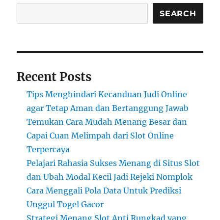
SEARCH
Recent Posts
Tips Menghindari Kecanduan Judi Online
agar Tetap Aman dan Bertanggung Jawab
Temukan Cara Mudah Menang Besar dan
Capai Cuan Melimpah dari Slot Online
Terpercaya
Pelajari Rahasia Sukses Menang di Situs Slot
dan Ubah Modal Kecil Jadi Rejeki Nomplok
Cara Menggali Pola Data Untuk Prediksi
Unggul Togel Gacor
Strategi Menang Slot Anti Rungkad yang