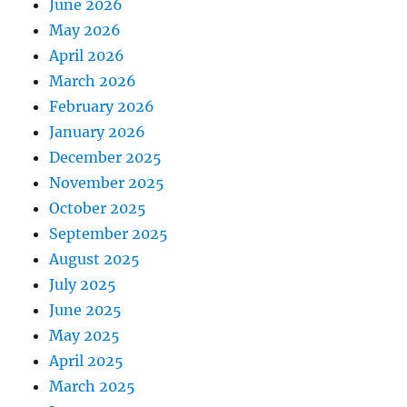
June 2026
May 2026
April 2026
March 2026
February 2026
January 2026
December 2025
November 2025
October 2025
September 2025
August 2025
July 2025
June 2025
May 2025
April 2025
March 2025