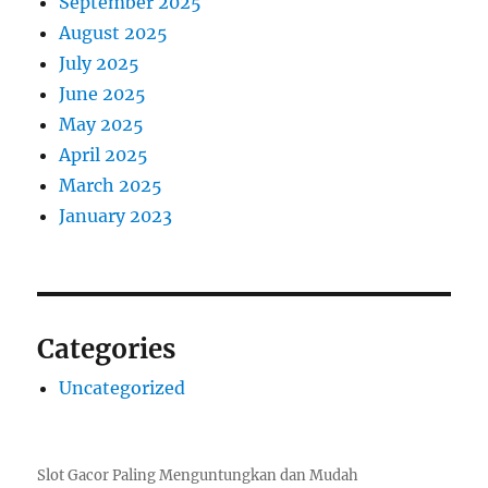
September 2025
August 2025
July 2025
June 2025
May 2025
April 2025
March 2025
January 2023
Categories
Uncategorized
Slot Gacor Paling Menguntungkan dan Mudah