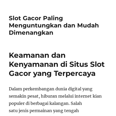
Slot Gacor Paling
Menguntungkan dan Mudah
Dimenangkan
Keamanan dan
Kenyamanan di Situs Slot
Gacor yang Terpercaya
Dalam perkembangan dunia digital yang
semakin pesat, hiburan melalui internet kian
populer di berbagai kalangan. Salah
satu jenis permainan yang tengah