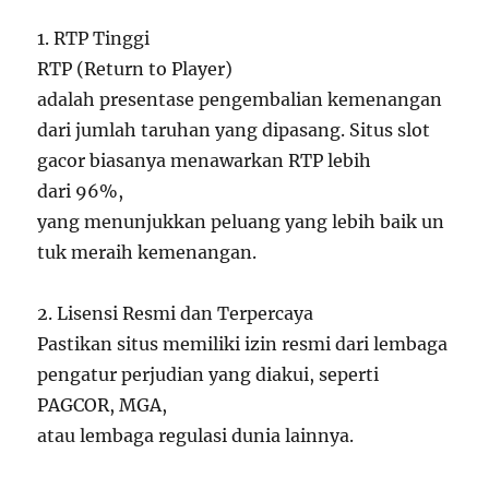
1. RTP Tinggi
RTP (Return to Player)
adalah presentase pengembalian kemenangan
dari jumlah taruhan yang dipasang. Situs slot
gacor biasanya menawarkan RTP lebih
dari 96%,
yang menunjukkan peluang yang lebih baik un
tuk meraih kemenangan.
2. Lisensi Resmi dan Terpercaya
Pastikan situs memiliki izin resmi dari lembaga
pengatur perjudian yang diakui, seperti
PAGCOR, MGA,
atau lembaga regulasi dunia lainnya.