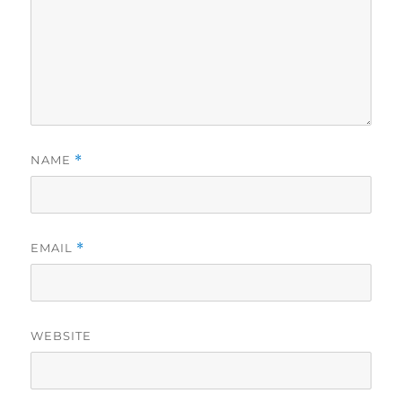
NAME
*
EMAIL
*
WEBSITE