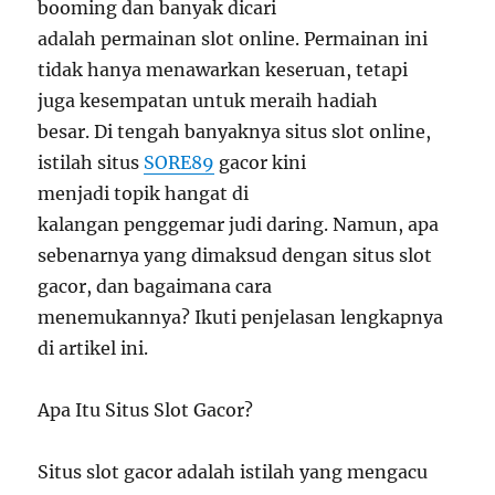
booming dan banyak dicari
adalah permainan slot online. Permainan ini
tidak hanya menawarkan keseruan, tetapi
juga kesempatan untuk meraih hadiah
besar. Di tengah banyaknya situs slot online,
istilah situs
SORE89
gacor kini
menjadi topik hangat di
kalangan penggemar judi daring. Namun, apa
sebenarnya yang dimaksud dengan situs slot
gacor, dan bagaimana cara
menemukannya? Ikuti penjelasan lengkapnya
di artikel ini.
Apa Itu Situs Slot Gacor?
Situs slot gacor adalah istilah yang mengacu