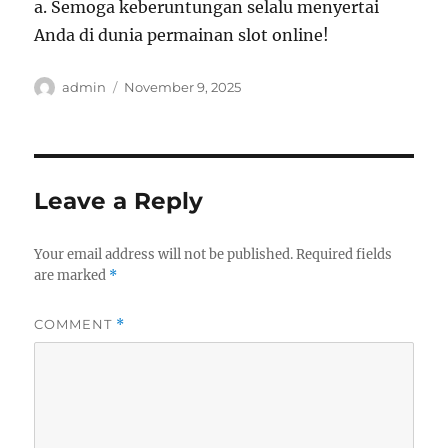
a. Semoga keberuntungan selalu menyertai
Anda di dunia permainan slot online!
Author
Posted
admin
November 9, 2025
on
Leave a Reply
Your email address will not be published.
Required fields
are marked
*
COMMENT
*