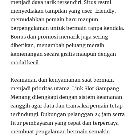
menjadi daya tarik tersendiri. Situs resmi
menyediakan tampilan yang user-friendly,
memudahkan pemain baru maupun
berpengalaman untuk bermain tanpa kendala.
Bonus dan promosi menarik juga sering
diberikan, menambah peluang meraih
kemenangan secara gratis maupun dengan
modal kecil.
Keamanan dan kenyamanan saat bermain
menjadi prioritas utama. Link Slot Gampang
Menang dilengkapi dengan sistem keamanan
canggih agar data dan transaksi pemain tetap
terlindungi. Dukungan pelanggan 24 jam serta
fitur pembayaran yang cepat dan terpercaya
membuat pengalaman bermain semakin