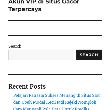
post:
Akun VIP di Situs Gacor
Terpercaya
Search
SEARCH
Recent Posts
Pelajari Rahasia Sukses Menang di Situs Slot
dan Ubah Modal Kecil Jadi Rejeki Nomplok
Cara Menggali Pola Data Untuk Prediksi