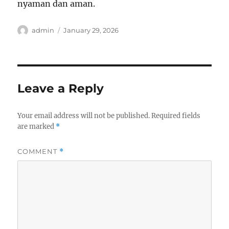
nyaman dan aman.
Author
Posted
admin
January 29, 2026
on
Leave a Reply
Your email address will not be published.
Required fields
are marked
*
COMMENT
*