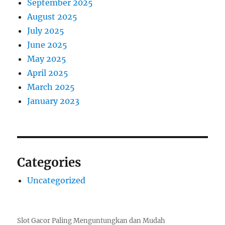
September 2025
August 2025
July 2025
June 2025
May 2025
April 2025
March 2025
January 2023
Categories
Uncategorized
Slot Gacor Paling Menguntungkan dan Mudah