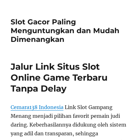
Slot Gacor Paling
Menguntungkan dan Mudah
Dimenangkan
Jalur Link Situs Slot
Online Game Terbaru
Tanpa Delay
Cemara138 Indonesia
Link Slot Gampang
Menang menjadi pilihan favorit pemain judi
daring. Keberhasilannya didukung oleh sistem
yang adil dan transparan, sehingga