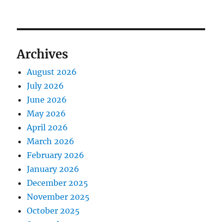
Archives
August 2026
July 2026
June 2026
May 2026
April 2026
March 2026
February 2026
January 2026
December 2025
November 2025
October 2025