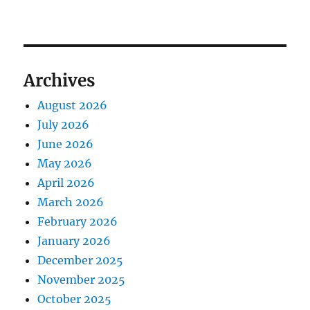
Archives
August 2026
July 2026
June 2026
May 2026
April 2026
March 2026
February 2026
January 2026
December 2025
November 2025
October 2025