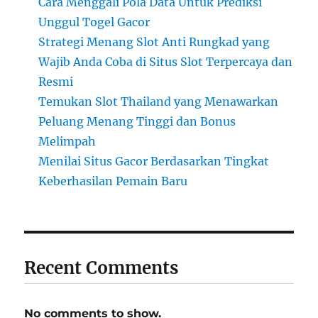
Cara Menggali Pola Data Untuk Prediksi
Unggul Togel Gacor
Strategi Menang Slot Anti Rungkad yang
Wajib Anda Coba di Situs Slot Terpercaya dan
Resmi
Temukan Slot Thailand yang Menawarkan
Peluang Menang Tinggi dan Bonus
Melimpah
Menilai Situs Gacor Berdasarkan Tingkat
Keberhasilan Pemain Baru
Recent Comments
No comments to show.