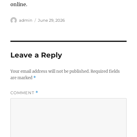
online.
Author
Posted
admin
June 29, 2026
on
Leave a Reply
Your email address will not be published.
Required fields
are marked
*
COMMENT
*