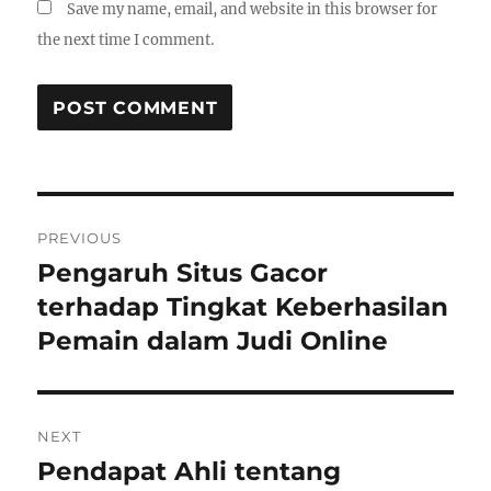
Save my name, email, and website in this browser for
the next time I comment.
Post
PREVIOUS
navigation
Pengaruh Situs Gacor
Previous
post:
terhadap Tingkat Keberhasilan
Pemain dalam Judi Online
NEXT
Pendapat Ahli tentang
Next