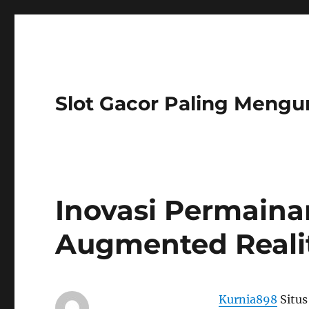
Slot Gacor Paling Men
Inovasi Permaina
Augmented Reali
Kurnia898
Situs