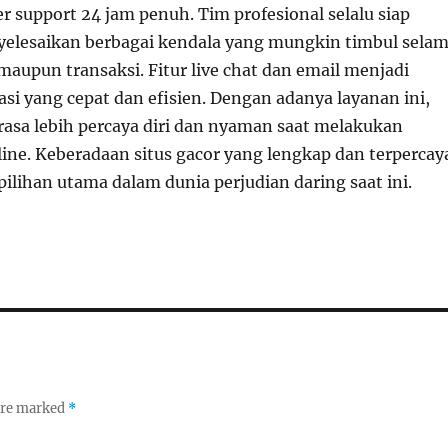
r support 24 jam penuh. Tim profesional selalu siap
lesaikan berbagai kendala yang mungkin timbul sela
aupun transaksi. Fitur live chat dan email menjadi
si yang cepat dan efisien. Dengan adanya layanan ini,
asa lebih percaya diri dan nyaman saat melakukan
nline. Keberadaan situs gacor yang lengkap dan terpercay
ilihan utama dalam dunia perjudian daring saat ini.
 are marked
*