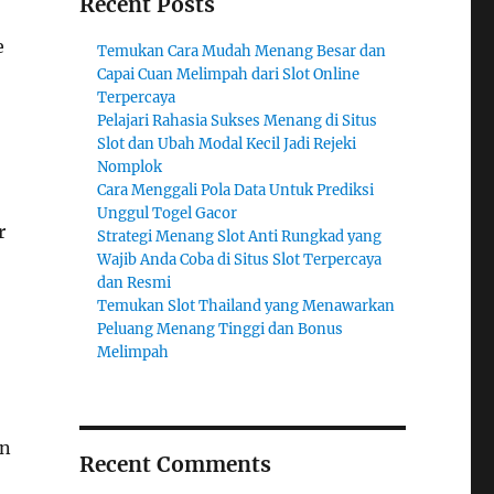
Recent Posts
e
Temukan Cara Mudah Menang Besar dan
Capai Cuan Melimpah dari Slot Online
Terpercaya
Pelajari Rahasia Sukses Menang di Situs
Slot dan Ubah Modal Kecil Jadi Rejeki
Nomplok
Cara Menggali Pola Data Untuk Prediksi
Unggul Togel Gacor
r
Strategi Menang Slot Anti Rungkad yang
Wajib Anda Coba di Situs Slot Terpercaya
dan Resmi
Temukan Slot Thailand yang Menawarkan
Peluang Menang Tinggi dan Bonus
Melimpah
an
Recent Comments