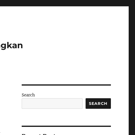
ngkan
Search
SEARCH
i