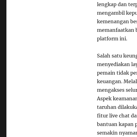
lengkap dan ter
mengambil keput
kemenangan besa
memanfaatkan ber
platform ini.
Salah satu keu
menyediakan lay
pemain tidak pe
keuangan. Mela
mengakses selur
Aspek keamanan 
taruhan dilakuk
fitur live chat
bantuan kapan 
semakin nyama