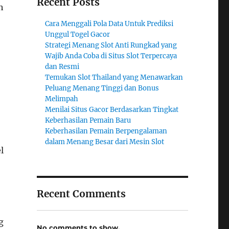
Recent Posts
h
Cara Menggali Pola Data Untuk Prediksi
Unggul Togel Gacor
Strategi Menang Slot Anti Rungkad yang
Wajib Anda Coba di Situs Slot Terpercaya
dan Resmi
Temukan Slot Thailand yang Menawarkan
Peluang Menang Tinggi dan Bonus
Melimpah
Menilai Situs Gacor Berdasarkan Tingkat
Keberhasilan Pemain Baru
Keberhasilan Pemain Berpengalaman
dalam Menang Besar dari Mesin Slot
l
Recent Comments
g
No comments to show.