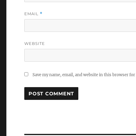
EMAIL
*
WEBSITE
Save my name, email, and website in this browser for