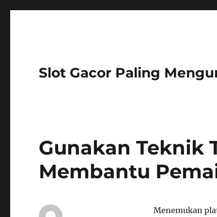
Slot Gacor Paling Men
Gunakan Teknik T
Membantu Pema
Menemukan platf