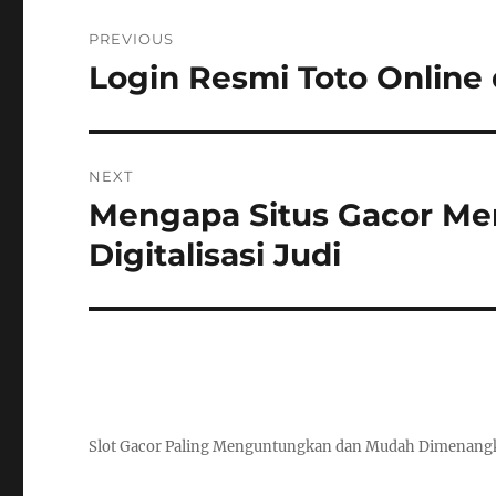
Post
PREVIOUS
navigation
Login Resmi Toto Online 
Previous
post:
NEXT
Mengapa Situs Gacor Men
Next
post:
Digitalisasi Judi
Slot Gacor Paling Menguntungkan dan Mudah Dimenang