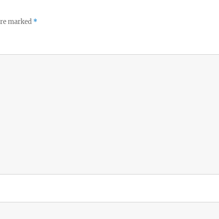
 are marked
*