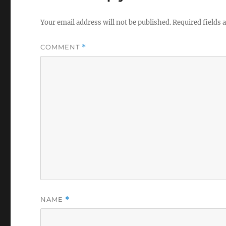
Your email address will not be published.
Required fields
COMMENT
*
NAME
*