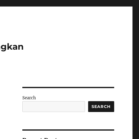
ngkan
Search
SEARCH