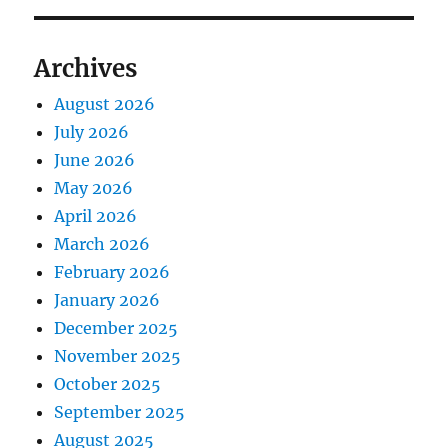
Archives
August 2026
July 2026
June 2026
May 2026
April 2026
March 2026
February 2026
January 2026
December 2025
November 2025
October 2025
September 2025
August 2025