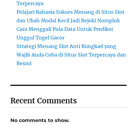
Terpercaya
Pelajari Rahasia Sukses Menang di Situs Slot
dan Ubah Modal Kecil Jadi Rejeki Nomplok
Cara Menggali Pola Data Untuk Prediksi
Unggul Togel Gacor
Strategi Menang Slot Anti Rungkad yang
Wajib Anda Coba di Situs Slot Terpercaya dan
Resmi
Recent Comments
No comments to show.