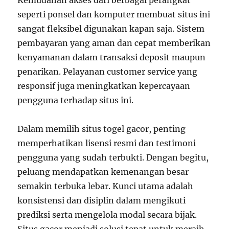
Kemudahan akses dari berbagai perangkat
seperti ponsel dan komputer membuat situs ini
sangat fleksibel digunakan kapan saja. Sistem
pembayaran yang aman dan cepat memberikan
kenyamanan dalam transaksi deposit maupun
penarikan. Pelayanan customer service yang
responsif juga meningkatkan kepercayaan
pengguna terhadap situs ini.
Dalam memilih situs togel gacor, penting
memperhatikan lisensi resmi dan testimoni
pengguna yang sudah terbukti. Dengan begitu,
peluang mendapatkan kemenangan besar
semakin terbuka lebar. Kunci utama adalah
konsistensi dan disiplin dalam mengikuti
prediksi serta mengelola modal secara bijak.