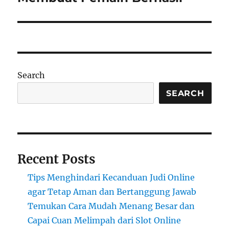
Search
SEARCH
Recent Posts
Tips Menghindari Kecanduan Judi Online
agar Tetap Aman dan Bertanggung Jawab
Temukan Cara Mudah Menang Besar dan
Capai Cuan Melimpah dari Slot Online