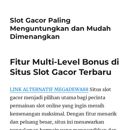
Slot Gacor Paling
Menguntungkan dan Mudah
Dimenangkan
Fitur Multi-Level Bonus di
Situs Slot Gacor Terbaru
LINK ALTERNATIF MEGADEWA88
Situs slot
gacor menjadi pilihan utama bagi pecinta
permainan slot online yang ingin meraih
kemenangan maksimal. Dengan fitur menarik
dan peluang besar, situs ini menawarkan