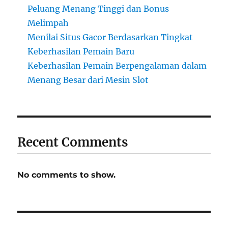
Peluang Menang Tinggi dan Bonus
Melimpah
Menilai Situs Gacor Berdasarkan Tingkat
Keberhasilan Pemain Baru
Keberhasilan Pemain Berpengalaman dalam
Menang Besar dari Mesin Slot
Recent Comments
No comments to show.