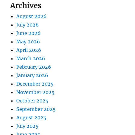
Archives
August 2026
July 2026
June 2026
May 2026
April 2026
March 2026
February 2026
January 2026
December 2025
November 2025
October 2025
September 2025
August 2025
July 2025
June 2025