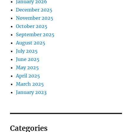
January 2026
December 2025
November 2025
October 2025
September 2025
August 2025
July 2025
June 2025
May 2025
April 2025
March 2025
January 2023
Categories