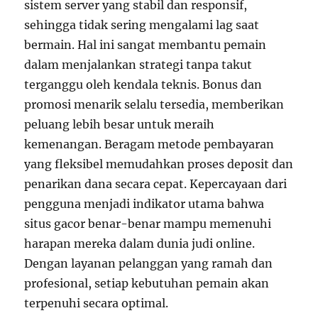
sistem server yang stabil dan responsif,
sehingga tidak sering mengalami lag saat
bermain. Hal ini sangat membantu pemain
dalam menjalankan strategi tanpa takut
terganggu oleh kendala teknis. Bonus dan
promosi menarik selalu tersedia, memberikan
peluang lebih besar untuk meraih
kemenangan. Beragam metode pembayaran
yang fleksibel memudahkan proses deposit dan
penarikan dana secara cepat. Kepercayaan dari
pengguna menjadi indikator utama bahwa
situs gacor benar-benar mampu memenuhi
harapan mereka dalam dunia judi online.
Dengan layanan pelanggan yang ramah dan
profesional, setiap kebutuhan pemain akan
terpenuhi secara optimal.