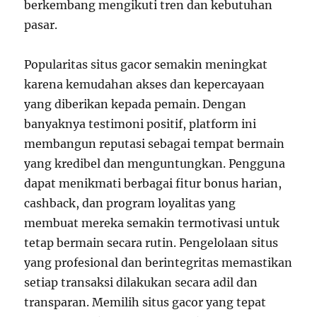
berkembang mengikuti tren dan kebutuhan
pasar.
Popularitas situs gacor semakin meningkat
karena kemudahan akses dan kepercayaan
yang diberikan kepada pemain. Dengan
banyaknya testimoni positif, platform ini
membangun reputasi sebagai tempat bermain
yang kredibel dan menguntungkan. Pengguna
dapat menikmati berbagai fitur bonus harian,
cashback, dan program loyalitas yang
membuat mereka semakin termotivasi untuk
tetap bermain secara rutin. Pengelolaan situs
yang profesional dan berintegritas memastikan
setiap transaksi dilakukan secara adil dan
transparan. Memilih situs gacor yang tepat