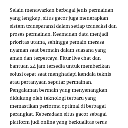
Selain menawarkan berbagai jenis permainan
yang lengkap, situs gacor juga menerapkan
sistem transparansi dalam setiap transaksi dan
proses permainan. Keamanan data menjadi
prioritas utama, sehingga pemain merasa
nyaman saat bermain dalam suasana yang
aman dan terpercaya. Fitur live chat dan
bantuan 24 jam tersedia untuk memberikan
solusi cepat saat menghadapi kendala teknis
atau pertanyaan seputar permainan.
Pengalaman bermain yang menyenangkan
didukung oleh teknologi terbaru yang
memastikan performa optimal di berbagai
perangkat. Keberadaan situs gacor sebagai
platform judi online yang berkualitas terus